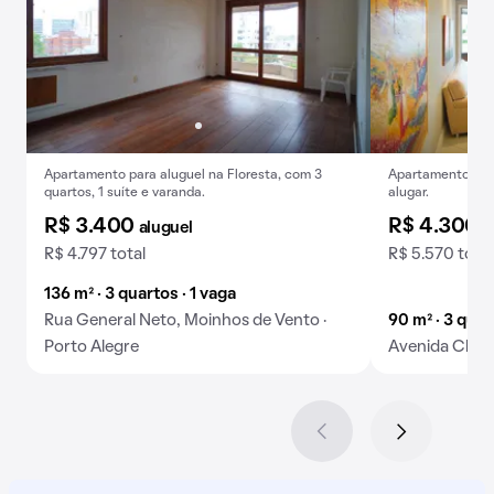
Apartamento para aluguel na Floresta, com 3
Apartamento mob
quartos, 1 suíte e varanda.
alugar.
R$ 3.400
R$ 4.300
aluguel
a
R$ 4.797 total
R$ 5.570 total
136 m² · 3 quartos · 1 vaga
Rua General Neto, Moinhos de Vento ·
90 m² · 3 quar
Porto Alegre
Avenida Chicag