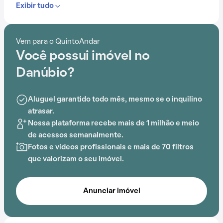
Exibir tudo
entretenimento e lazer aos moradores.
A proximidade com Vinhos do Mundo, Faculdade de
Vem para o QuintoAndar
Tecnologia do Cooperativismo (ESCOOP), 5ª Avenida
Você possui imóvel no
Center,
Estação Rodoviária
, Bijam Escola de Yoga e
Suksteris - Núcleo de Medicina é um benefício
Danúbio?
acessível aos moradores do Condomínio Danúbio.
Aluguel garantido todo mês, mesmo se o inquilino
atrasar.
Nossa plataforma recebe mais de 1 milhão e meio
de acessos semanalmente.
Fotos e vídeos profissionais e mais de 70 filtros
que valorizam o seu imóvel.
Anunciar imóvel