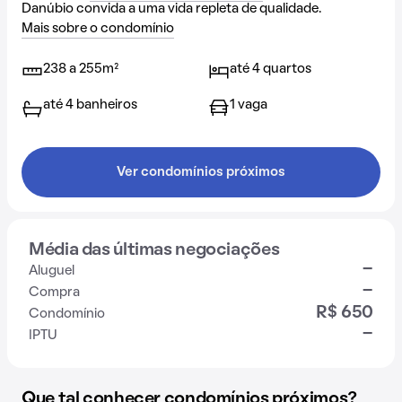
Danúbio convida a uma vida repleta de qualidade.
Mais sobre o condomínio
238 a 255m²
até 4 quartos
até 4 banheiros
1 vaga
Ver condomínios próximos
Média das últimas negociações
-
Aluguel
-
Compra
R$ 650
Condomínio
-
IPTU
Que tal conhecer condomínios próximos?