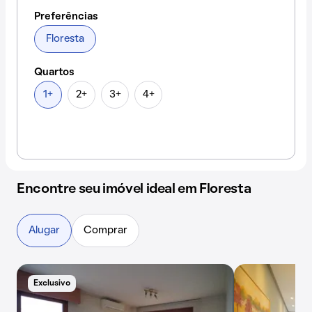
Preferências
Floresta
Quartos
1+
2+
3+
4+
Encontre seu imóvel ideal em Floresta
Alugar
Comprar
Exclusivo