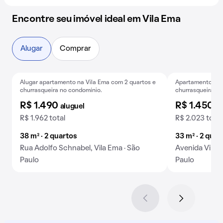
Encontre seu imóvel ideal em Vila Ema
Alugar
Comprar
Alugar apartamento na Vila Ema com 2 quartos e
Apartamento para
Exclusivo
Baixou o preço
Exclusivo
B
churrasqueira no condomínio.
churrasqueira no
R$ 1.490
R$ 1.450
aluguel
al
R$ 1.962 total
R$ 2.023 total
38 m² · 2 quartos
33 m² · 2 quar
Rua Adolfo Schnabel, Vila Ema · São
Avenida Vila E
Paulo
Paulo