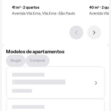
41 m² · 2 quartos
40 m² · 2 qu
Avenida Vila Ema, Vila Ema · São Paulo
Avenida Vila 
Modelos de apartamentos
Alugar
Comprar