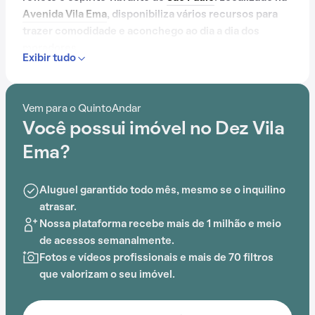
Avenida Vila Ema
, disponibiliza vários recursos para
trazer comodidade e aconchego ao dia a dia dos
moradores.
Exibir tudo
Contando com portaria 24 horas, elevador, academia,
salão de festas, playground, salão de jogos e
Vem para o QuintoAndar
brinquedoteca, o Condomínio Dez Vila Ema é
Você possui imóvel no Dez Vila
preparado para atender às necessidades dos
moradores que buscam lazer e conforto em um só
Ema?
lugar.
Aluguel garantido todo mês, mesmo se o inquilino
A proximidade com
Estação São Lucas
, Colégio Carpe
atrasar.
Diem Objetivo, Praça Dona Leonor Louzanda, Colégio
Nossa plataforma recebe mais de 1 milhão e meio
Rinco Progressivo, Praça Emma Nothmann e Escola
de acessos semanalmente.
Estadual Secundino Domingues acrescenta
Fotos e vídeos profissionais e mais de 70 filtros
praticidade e comodidade na rotina dos que residem
que valorizam o seu imóvel.
no local.