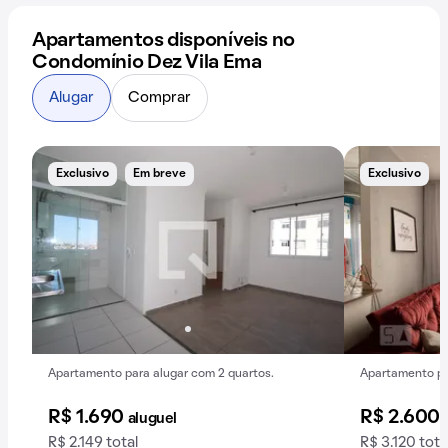
Apartamentos disponíveis no
Condomínio Dez Vila Ema
Alugar
Comprar
Exclusivo
Em breve
Exclusivo
Apartamento para alugar com 2 quartos.
Apartamento par
R$ 1.690
R$ 2.600
aluguel
R$ 2.149 total
R$ 3.120 tota