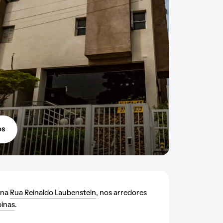
os
o na
Rua Reinaldo Laubenstein
, nos arredores
inas
.