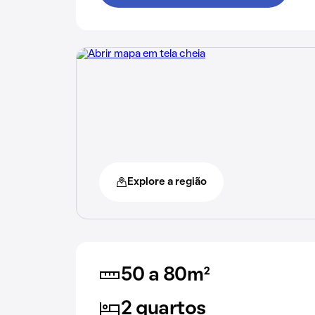
Explore a região
50 a 80m²
2 quartos