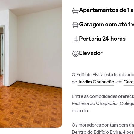
Apartamentos de 1 a
Garagem com até 1 
Portaria 24 horas
Elevador
O Edifício Elvira está localizad
de
Jardim Chapadão
, em
Camp
Entre as comodidades ofereci
Pedreira do Chapadão, Colégio
dia a dia.
Os moradores contam com um 
Dentro do Edifício Elvira, é pos