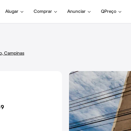
Alugar
Comprar
Anunciar
QPreço
ão, Campinas
59