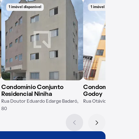
1 imóvel disponível
1 imóvel disponível
Condomínio Conjunto
Condomínio Alcind
Residencial Niniha
Godoy
Rua Doutor Eduardo Edarge Badaró,
Rua Otávio Neto, 167
80