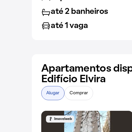
até 2 banheiros
até 1 vaga
Apartamentos disp
Edifício Elvira
Alugar
Comprar
Imovelweb