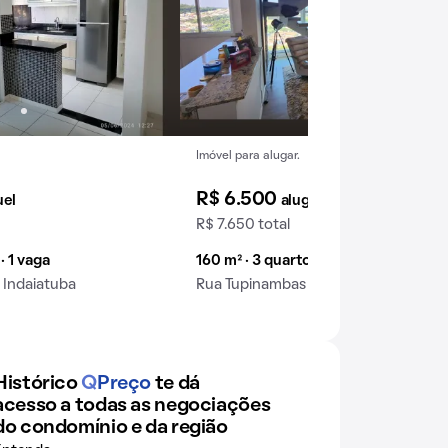
Imóvel para alugar.
R$ 6.500
uel
aluguel
R$ 7.650 total
· 1 vaga
160 m² · 3 quartos · 3 vagas
 Indaiatuba
Rua Tupinambas · Indaiatuba
Histórico
Q
Preço
te dá
acesso a todas as negociações
do condomínio e da região