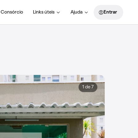
Consórcio
Links úteis
Ajuda
Entrar
1 de 7