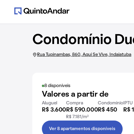
Condomínio Due
Rua Tupinambas, 860, Aqui Se Vive, Indaiatuba
8 disponíveis
Valores a partir de
Aluguel
Compra
Condomínio
IPTU
R$ 3.600
R$ 590.000
R$ 450
R$ 
R$ 7.181/m²
Ver 8 apartamentos disponíveis