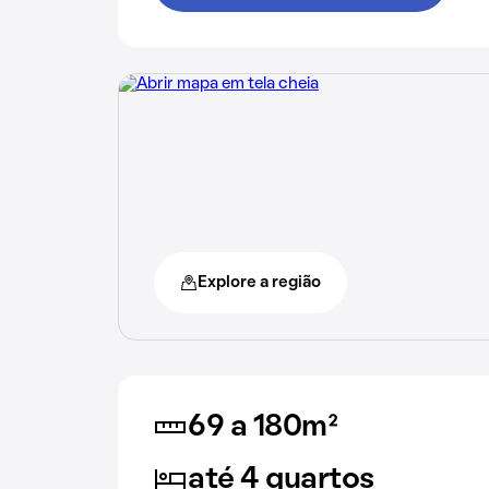
Explore a região
69 a 180m²
até 4 quartos