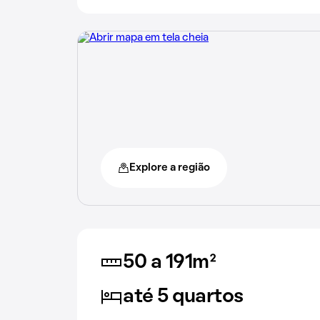
Explore a região
50 a 191m²
até 5 quartos