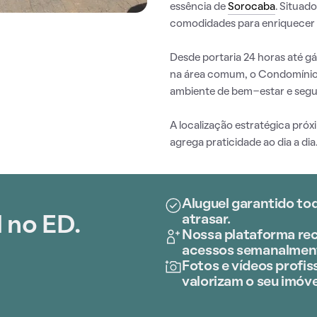
essência de
Sorocaba
. Situad
comodidades para enriquecer 
Desde portaria 24 horas até 
na área comum, o Condomínio
ambiente de bem-estar e segu
A localização estratégica pró
agrega praticidade ao dia a dia
Aluguel garantido to
atrasar.
 no ED.
Nossa plataforma rec
acessos semanalmen
Fotos e vídeos profiss
valorizam o seu imóve