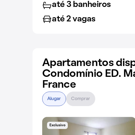
até 3 banheiros
até 2 vagas
Apartamentos disp
Condomínio ED. M
France
Alugar
Comprar
Exclusivo