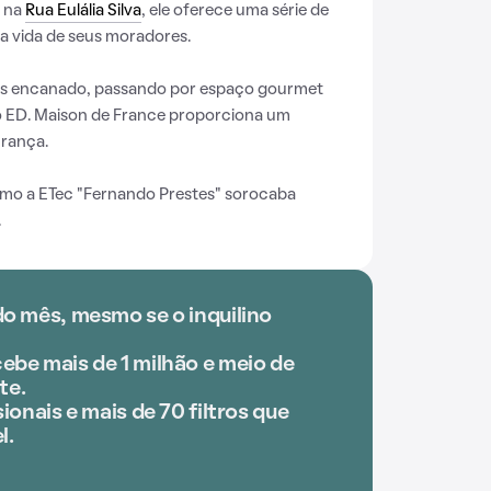
o na
Rua Eulália Silva
, ele oferece uma série de
a vida de seus moradores.
gás encanado, passando por espaço gourmet
 ED. Maison de France proporciona um
rança.
ximo a ETec "Fernando Prestes" sorocaba
.
do mês, mesmo se o inquilino
ebe mais de 1 milhão e meio de
te.
ionais e mais de 70 filtros que
l.