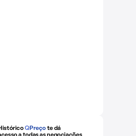
Histórico
Q
Preço
te dá
acesso a todas as negociações