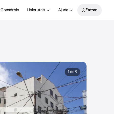
Consórcio
Links úteis
Ajuda
Entrar
1 de 9