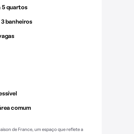
 5 quartos
 3 banheiros
vagas
ssível
 área comum
ison de France, um espaço que reflete a