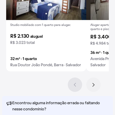
Studio mobiliado com 1 quarto para alugar.
Alugar apartamen
quarto e piscina
R$ 2.130
aluguel
R$ 3.400
a
R$ 3.023 total
R$ 4.984 total
36 m² · 1 quart
32 m² · 1 quarto
Avenida Prince
Rua Doutor João Pondé, Barra · Salvador
Salvador
Encontrou alguma informação errada ou faltando
nesse condomínio?