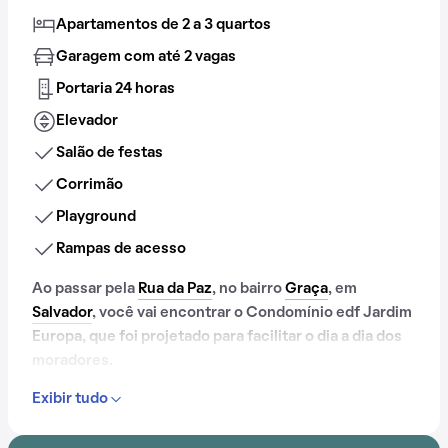
Apartamentos de 2 a 3 quartos
Garagem com até 2 vagas
Portaria 24 horas
Elevador
Salão de festas
Corrimão
Playground
Rampas de acesso
Ao passar pela
Rua da Paz
, no bairro
Graça
, em
Salvador
, você vai encontrar o Condomínio edf Jardim
Europa, que foi projetado para facilitar o dia a dia dos
moradores.
Exibir tudo
Se você que mudar pra um lugar cheio de
comodidades, o Condomínio edf Jardim Europa pode