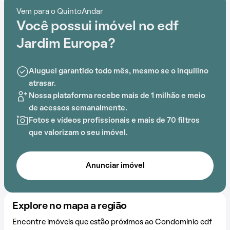
ser uma boa escolha. Aproveite a chance de viver
Vem para o QuintoAndar
ótimos momentos sem sair de casa e more em um
Você possui imóvel no edf
condomínio que oferece portaria 24 horas, elevador,
salão de festas e playground.
Jardim Europa?
A localização também oferece opções de Escolinha
Aluguel garantido todo mês, mesmo se o inquilino
Plic e Ploc, Hospital Português, Escola Kimimo,
atrasar.
Hospital Portugues - Emergência Ortopédica, ACBEU
Nossa plataforma recebe mais de 1 milhão e meio
e Hopital Portugues - Maternidade Santamaria e a
de acessos semanalmente.
região pode agradar quem gosta de resolver as coisas
Fotos e vídeos profissionais e mais de 70 filtros
perto de casa.
que valorizam o seu imóvel.
Anunciar imóvel
Explore no mapa a região
Encontre imóveis que estão próximos ao Condomínio edf