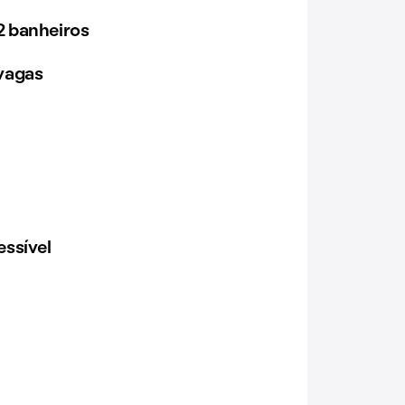
 banheiros
vagas
ssível