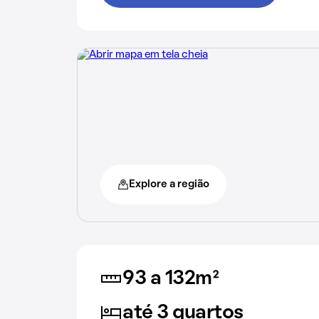
Explore a região
93 a 132m²
até 3 quartos