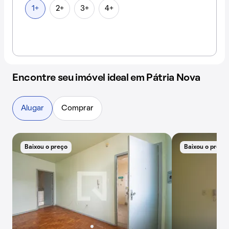
1+
2+
3+
4+
Encontre seu imóvel ideal em Pátria Nova
Alugar
Comprar
Baixou o preço
Baixou o preço