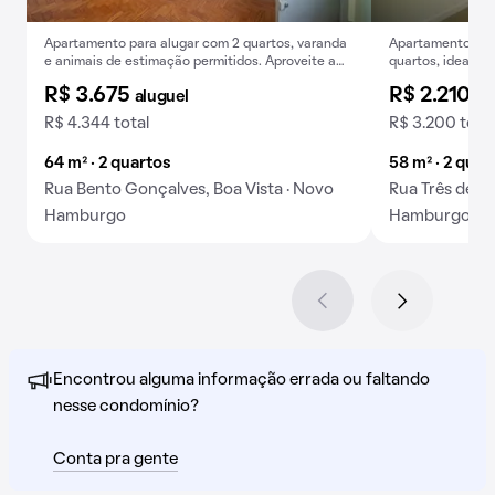
Apartamento para alugar com 2 quartos, varanda
Apartamento para
e animais de estimação permitidos. Aproveite a
quartos, ideal p
oportunidade de aluguel!
tranquilidade no 
R$ 3.675
R$ 2.210
aluguel
al
R$ 4.344 total
R$ 3.200 total
64 m² · 2 quartos
58 m² · 2 quar
Rua Bento Gonçalves, Boa Vista · Novo
Rua Três de O
Hamburgo
Hamburgo
Encontrou alguma informação errada ou faltando
nesse condomínio?
Conta pra gente