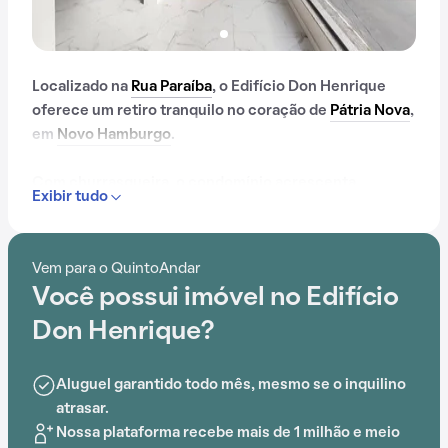
Localizado na
Rua Paraíba
, o Edifício Don Henrique
oferece um retiro tranquilo no coração de
Pátria Nova
,
em
Novo Hamburgo
.
Com churrasqueira, o condomínio acrescenta
Exibir tudo
praticidade no dia a dia dos moradores. A
conveniência é aprimorada pela proximidade com
Bourbon Shopping, Escola Anjinhos, Escola de Idiomas
Vem para o QuintoAndar
Language Company School, Rio Krauel, Escola
Você possui imóvel no Edifício
Estadual Bairro Rondônia e
Estação Fenac
, tornando a
vida diária mais fácil.
Don Henrique?
Aluguel garantido todo mês, mesmo se o inquilino
atrasar.
Nossa plataforma recebe mais de 1 milhão e meio