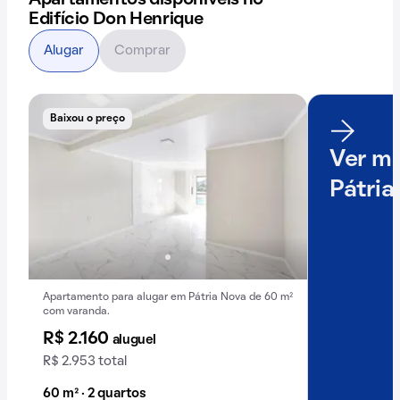
Apartamentos disponíveis no
Edifício Don Henrique
Alugar
Comprar
Baixou o preço
Ver ma
Pátria
Apartamento para alugar em Pátria Nova de 60 m²
com varanda.
R$ 2.160
aluguel
R$ 2.953 total
60 m² · 2 quartos