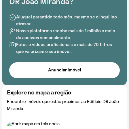
acessível para os moradores do Edifício DR João
DR João Miranda?
Miranda.
Aluguel garantido todo mês, mesmo se o inquilino
atrasar.
Nossa plataforma recebe mais de 1 milhão e meio
de acessos semanalmente.
Fotos e vídeos profissionais e mais de 70 filtros
que valorizam o seu imóvel.
Anunciar imóvel
Explore no mapa a região
Encontre imóveis que estão próximos ao Edifício DR João
Miranda