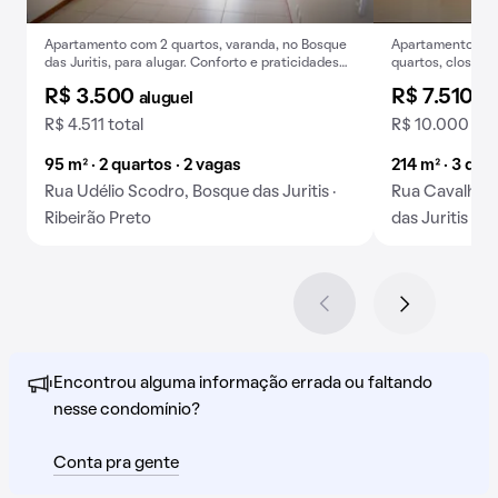
Apartamento com 2 quartos, varanda, no Bosque
Apartamento mobi
das Juritis, para alugar. Conforto e praticidades
quartos, closet 
em um só lugar.
R$ 3.500
R$ 7.510
aluguel
al
R$ 4.511 total
R$ 10.000 tot
95 m² · 2 quartos · 2 vagas
214 m² · 3 qua
Rua Udélio Scodro, Bosque das Juritis ·
Rua Cavalheir
Ribeirão Preto
das Juritis · R
Encontrou alguma informação errada ou faltando
nesse condomínio?
Conta pra gente