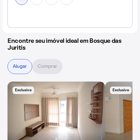
Encontre seu imóvel ideal em Bosque das
Juritis
Alugar
Comprar
Exclusivo
Exclusivo
B