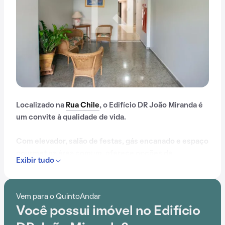
Localizado na
Rua Chile
, o Edifício DR João Miranda é
um convite à qualidade de vida.
Com elevador, salão de festas, gás encanado e espaço
gourmet na área comum, oferece opções de
Exibir tudo
entretenimento para todas as idades.
Além disso, a localização próximo a Escola do Amanhã,
Vem para o QuintoAndar
SEB COC, Cultura Inglesa, Estádio Santa Cruz, Escola
Você possui imóvel no Edifício
Primeiros Passos e Estácio está prontamente