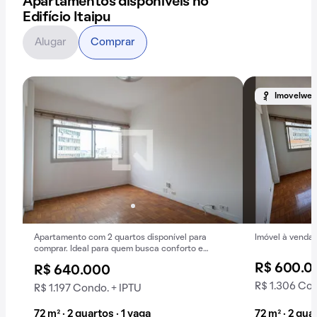
Apartamentos disponíveis no
Edifício Itaipu
Alugar
Comprar
Imovelweb
Apartamento com 2 quartos disponível para
Imóvel à venda.
comprar. Ideal para quem busca conforto e
praticidades.
R$ 600.0
R$ 640.000
R$ 1.306 Con
R$ 1.197 Condo. + IPTU
72 m² · 2 quartos · 1 vaga
72 m² · 2 qua