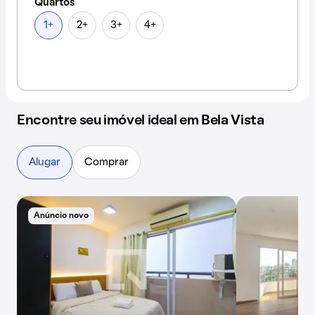
Quartos
1+
2+
3+
4+
Encontre seu imóvel ideal em Bela Vista
Alugar
Comprar
Anúncio novo