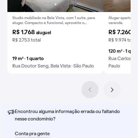
Studio mobiliado na Bela Vista, com 1 suíte, para
Alugar apartamen
alugar. Compacto e funcional, aproveite o
varanda.
conforto deste imóvel!
R$ 1.768
R$ 7.260
aluguel
al
R$ 2.753 total
R$ 9.974 total
120 m² · 1 qua
19 m² · 1 quarto
Rua Carlos Co
Rua Doutor Seng, Bela Vista · São Paulo
Paulo
Encontrou alguma informação errada ou faltando
nesse condomínio?
Conta pra gente