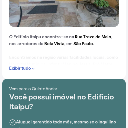
O Edifício Itaipu encontra-se na
Rua Treze de Maio
,
nos arredores de
Bela Vista
, em
São Paulo
.
Encontramos na região várias facilidades locais, como
Hospital Municipal Infantil Menino Jesus, Pró Matre
Exibir tudo
Paulista, Objetivo, Fundação Getulio Vargas,
Boulevard Monti Mare e Shopping Veneza, que
simplificam o cotidiano.
Vem para o QuintoAndar
Você possui imóvel no Edifício
Dentro do Edifício Itaipu, os moradores podem
desfrutar de portaria 24 horas e elevador, criando um
Itaipu?
ambiente ideal para uma vida de qualidade.
Aluguel garantido todo mês, mesmo se o inquilino