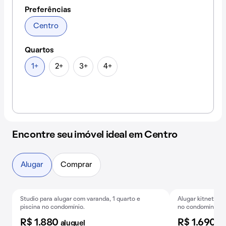
Preferências
Centro
Quartos
1+
2+
3+
4+
Encontre seu imóvel ideal em Centro
Alugar
Comprar
Studio para alugar com varanda, 1 quarto e
Alugar kitnet mo
Exclusivo
Baixou o preço
Exclusivo
B
piscina no condomínio.
no condomínio. 1
R$ 1.880
R$ 1.690
aluguel
al