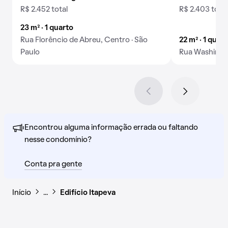
R$ 2.452 total
R$ 2.403 total
23 m² · 1 quarto
Rua Florêncio de Abreu, Centro · São
22 m² · 1 quar
Paulo
Rua Washingto
Encontrou alguma informação errada ou faltando
nesse condomínio?
Conta pra gente
Início
…
Edifício Itapeva