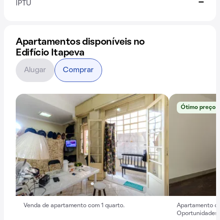
-
IPTU
Apartamentos disponíveis no
Edifício Itapeva
Alugar
Comprar
Ótimo preço
Venda de apartamento com 1 quarto.
Apartamento co
Oportunidades 