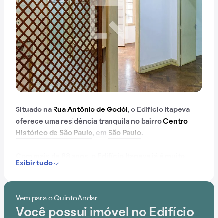
Situado na
Rua Antônio de Godói
, o Edifício Itapeva
oferece uma residência tranquila no bairro
Centro
Histórico de São Paulo
, em
São Paulo
.
Com mais de 88 anos, o Edifício Itapeva já é muito
Exibir tudo
conhecido na região.
Com elevador, proporporciona uma atmosfera de
Vem para o QuintoAndar
conforto e praticidade. A proximidade com Mega
Você possui imóvel no Edifício
Shopping, Shopping 64, Inter Shopping, Galeria Olido,