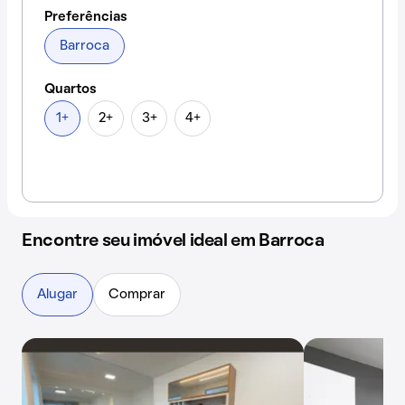
Preferências
Barroca
Quartos
1+
2+
3+
4+
Encontre seu imóvel ideal em Barroca
Alugar
Comprar