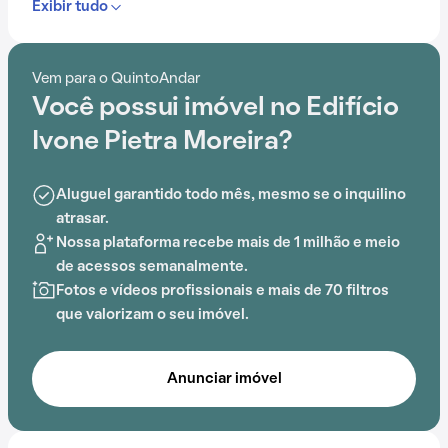
Exibir tudo
podemos encontrar Hospital Dia e Maternidade
UNIMED, Faculdade Cotemig, CEFET MG - Campus I,
CEFET MG - Campus I, Centro Universitário Newton
Vem para o QuintoAndar
Paiva e Faculdade São Camilo (FASC) que facilitam o
Você possui imóvel no Edifício
dia a dia.
Ivone Pietra Moreira?
Os moradores contam com um espaço que reúne
segurança e conforto. Dentro do Edifício Ivone Pietra
Aluguel garantido todo mês, mesmo se o inquilino
Moreira, é possível aproveitar salão de festas e
atrasar.
churrasqueira, o cenário perfeito para quem deseja
Nossa plataforma recebe mais de 1 milhão e meio
morar bem.
de acessos semanalmente.
Fotos e vídeos profissionais e mais de 70 filtros
que valorizam o seu imóvel.
Anunciar imóvel