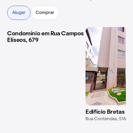
Alugar
Comprar
Condomínio em Rua Campos
1 imóvel disponível
Elíseos, 679
Edifício Bretas
Rua Contendas, 516