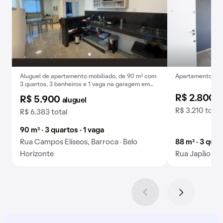
Aluguel de apartamento mobiliado, de 90 m² com
Apartamento com 
3 quartos, 3 banheiros e 1 vaga na garagem em
Barroca.
R$ 2.800
a
R$ 5.900
aluguel
R$ 3.210 total
R$ 6.383 total
90 m² · 3 quartos · 1 vaga
Rua Campos Elíseos, Barroca · Belo
88 m² · 3 quar
Horizonte
Rua Japão, Ba