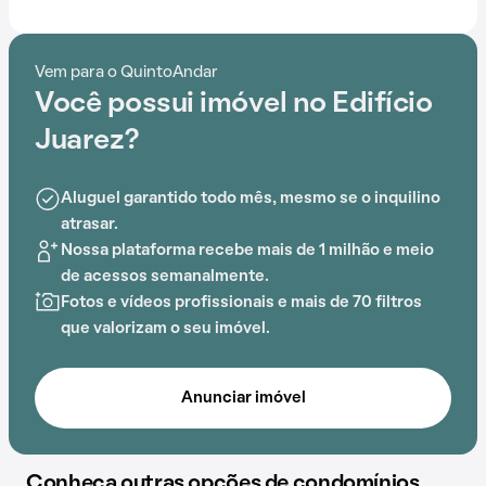
conhecido na região.
Encontramos na região várias facilidades locais, como
Vem para o QuintoAndar
ESCOLA Rachel de Queiroz, que simplificam o
Você possui imóvel no Edifício
cotidiano.
Juarez?
Dentro do Edifício Juarez, os moradores podem
desfrutar de gás encanado e churrasqueira, criando
Aluguel garantido todo mês, mesmo se o inquilino
um ambiente ideal para uma vida de qualidade.
atrasar.
Nossa plataforma recebe mais de 1 milhão e meio
de acessos semanalmente.
Fotos e vídeos profissionais e mais de 70 filtros
que valorizam o seu imóvel.
Anunciar imóvel
Conheça outras opções de condomínios