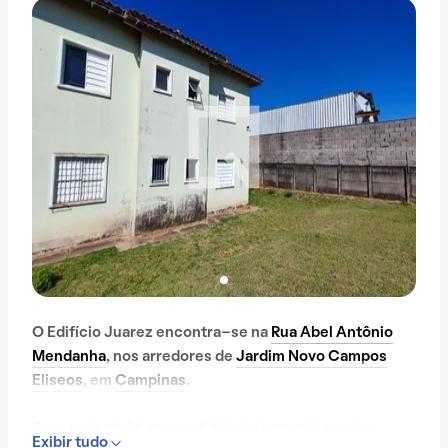
O Edifício Juarez encontra-se na
Rua Abel Antônio
Mendanha
, nos arredores de
Jardim Novo Campos
Eliseos
, em
Campinas
.
Com mais de 26 anos, o Edifício Juarez já é muito
Exibir tudo