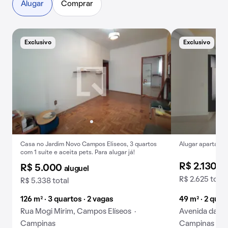
Alugar
Comprar
Exclusivo
Exclusivo
E
Casa no Jardim Novo Campos Eliseos, 3 quartos
Alugar apartamen
com 1 suíte e aceita pets. Para alugar já!
R$ 2.130
al
R$ 5.000
aluguel
R$ 2.625 total
R$ 5.338 total
126 m² · 3 quartos · 2 vagas
49 m² · 2 quar
Rua Mogi Mirim, Campos Elíseos ·
Avenida das A
Campinas
Campinas