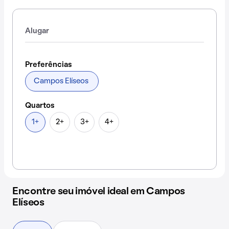
Alugar
Preferências
Campos Elíseos
Quartos
1+
2+
3+
4+
Encontre seu imóvel ideal em Campos
Elíseos