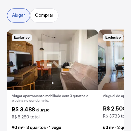
Alugar
Comprar
Exclusivo
Exclusivo
A
Alugar apartamento mobiliado com 3 quartos e
Aluguel de apart
piscina no condomínio.
R$ 2.500
a
R$ 3.488
aluguel
R$ 3.733 total
R$ 5.280 total
90 m² · 3 quartos · 1 vaga
63 m² · 2 quar