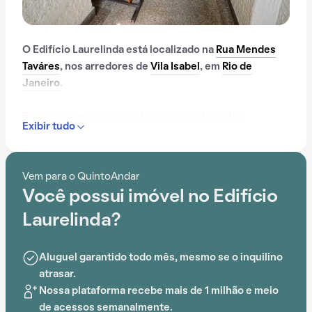
O Edifício Laurelinda está localizado na
Rua Mendes
Taváres
, nos arredores de
Vila Isabel
, em
Rio de
Janeiro
.
Entre as comodidades oferecidas pela região,
Exibir tudo
podemos encontrar Praça Barão de Drumond,
Boulevard Shopping, Escola Municipal Jornalista Assis
Chateaubriand, Escola Municipal Francisco Campos,
Vem para o QuintoAndar
Escola Municipal Panamá e Morro de Santo Antônio
Você possui imóvel no Edifício
que facilitam o dia a dia.
Laurelinda?
Os moradores contam com um espaço que reúne
segurança e conforto. Dentro do Edifício Laurelinda, é
Aluguel garantido todo mês, mesmo se o inquilino
possível aproveitar elevador e gás encanado, o
atrasar.
cenário perfeito para quem deseja morar bem.
Nossa plataforma recebe mais de 1 milhão e meio
de acessos semanalmente.