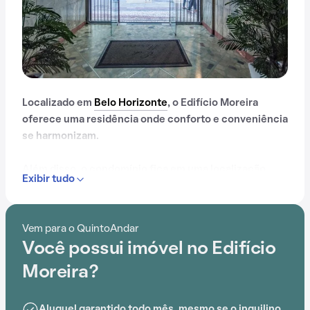
Localizado em
Belo Horizonte
, o Edifício Moreira
oferece uma residência onde conforto e conveniência
se harmonizam.
Além disso, o condomínio fica em uma localização
Exibir tudo
privilegiada, próximo a Shopping Cidade, PRÉ ENEM e
Concursos, Instituto Charles Perrault, SENAC,
Faculdade de Tecnologia Senai Belo Horizonte e
Vem para o QuintoAndar
Pitágoras.
Você possui imóvel no Edifício
Com portaria 24 horas e elevador, este
Moreira?
empreendimento proporciona opções de lazer para
todas as idades.
Aluguel garantido todo mês, mesmo se o inquilino