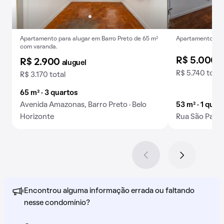
Apartamento para alugar em Barro Preto de 65 m²
Apartamento com
com varanda.
R$ 5.000
a
R$ 2.900
aluguel
R$ 5.740 total
R$ 3.170 total
65 m² · 3 quartos
Avenida Amazonas, Barro Preto · Belo
53 m² · 1 quar
Horizonte
Rua São Paulo
Encontrou alguma informação errada ou faltando
nesse condomínio?