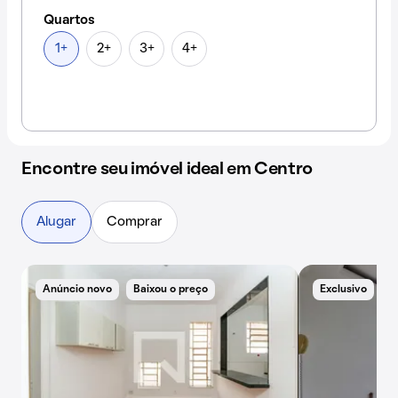
Quartos
1+
2+
3+
4+
Encontre seu imóvel ideal em Centro
Alugar
Comprar
Anúncio novo
Baixou o preço
Exclusivo