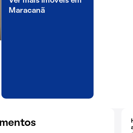
Ver mais imóveis em
Maracanã
amentos