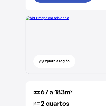
Explore a região
67 a 183m²
2 quartos