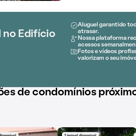
Aluguel garantido to
atrasar.
 no Edifício
Nossa plataforma rec
acessos semanalmen
Fotos e vídeos profiss
valorizam o seu imóve
ões de condomínios próxim
disponível
1 imóvel disponível