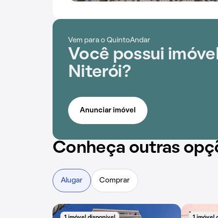
Vem para o QuintoAndar
Você possui imóvel
Niterói?
Anunciar imóvel
Conheça outras opç
Alugar
Comprar
1 imóvel disponível
1 imóvel 