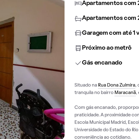
Apartamentos com 2
Apartamentos com 2
Garagem com até 1 
Próximo ao metrô
Gás encanado
Situado na
Rua Dona Zulmira
,
tranquila no bairro
Maracanã
,
Com gás encanado, proporpor
praticidade. A proximidade co
Escola Municipal Madrid, Esco
Universidade do Estado do Rio
conveniência ao cotidiano.