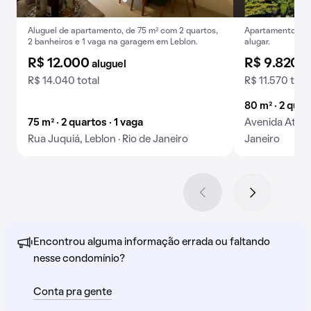
Aluguel de apartamento, de 75 m² com 2 quartos,
Apartamento mob
2 banheiros e 1 vaga na garagem em Leblon.
alugar.
R$ 12.000
R$ 9.820
aluguel
a
R$ 14.040 total
R$ 11.570 tota
80 m² · 2 quar
75 m² · 2 quartos · 1 vaga
Avenida Ataulf
Rua Juquiá, Leblon · Rio de Janeiro
Janeiro
Encontrou alguma informação errada ou faltando
nesse condomínio?
Conta pra gente