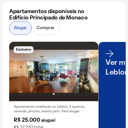
Apartamentos disponíveis no
Edifício Principado de Monaco
Alugar
Comprar
Exclusivo
Ver ma
Leblo
Apartamento mobiliado no Leblon, 4 quartos,
varanda, piscina, aceita pets. Para alugar.
R$ 25.000
aluguel
R$ 32.700 total