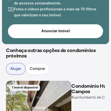
de Quental, Escola Municipal Sergio Vieira de Mello e
de acessos semanalmente.
Escola Municipal George Pfisterer e a região pode
Fotos e vídeos profissionais e mais de 70 filtros
agradar quem gosta de resolver as coisas perto de
que valorizam o seu imóvel.
casa.
Anunciar imóvel
Conheça outras opções de condomínios
próximos
Alugar
Comprar
Condomínio Humb
1 imóvel disponível
1 imóvel disponível
Campos
Rua Humberto de Camp