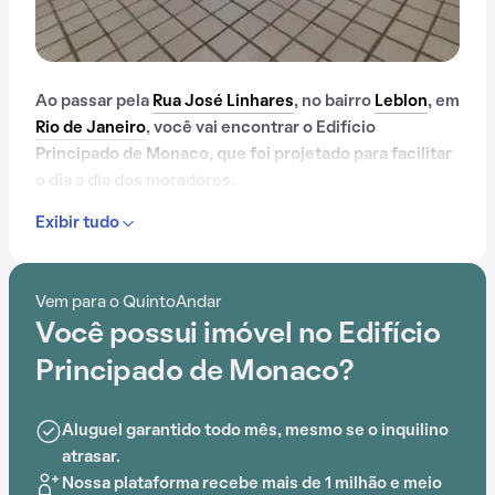
Ao passar pela
Rua José Linhares
, no bairro
Leblon
, em
Rio de Janeiro
, você vai encontrar o Edifício
Principado de Monaco, que foi projetado para facilitar
o dia a dia dos moradores.
Exibir tudo
Se você que mudar pra um lugar cheio de
comodidades, o Edifício Principado de Monaco pode
ser uma boa escolha. Aproveite a chance de viver
Vem para o QuintoAndar
ótimos momentos sem sair de casa e more em um
Você possui imóvel no Edifício
condomínio que oferece portaria 24 horas, academia,
piscina e quadra esportiva.
Principado de Monaco?
A localização também oferece opções de Cotrauma,
Aluguel garantido todo mês, mesmo se o inquilino
Estação Antero de Quental
, Colégio Estadual
atrasar.
Professor Antônio Maria Teixeira Filho, Praça Antero
Nossa plataforma recebe mais de 1 milhão e meio