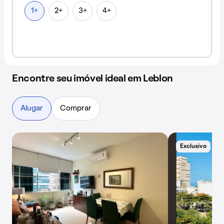
1+
2+
3+
4+
Encontre seu imóvel ideal em Leblon
Alugar
Comprar
Exclusivo
A