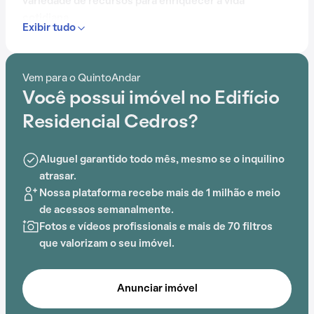
variedade de recursos para enriquecer a vida
cotidiana.
Exibir tudo
Com mais de 40 anos, o Edifício Residencial Cedros já
é muito conhecido na região.
Vem para o QuintoAndar
Você possui imóvel no Edifício
Com elevador, piscina, gás encanado, churrasqueira e
sauna, o Edifício Residencial Cedros é ideal para quem
Residencial Cedros?
busca conforto e entretenimento.
Aluguel garantido todo mês, mesmo se o inquilino
A proximidade com Praia do Gonzaga, EE Professor
atrasar.
Primo Ferreira, UME Professora Emília Maria Reis, EE
Nossa plataforma recebe mais de 1 milhão e meio
Azevedo Júnior e Estádio Urbano Caldeira adiciona
de acessos semanalmente.
praticidade a essa experiência.
Fotos e vídeos profissionais e mais de 70 filtros
que valorizam o seu imóvel.
Anunciar imóvel