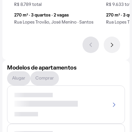
R$ 8.789 total
R$ 9.633 tot
270 m² · 3 quartos · 2 vagas
270 m² · 3 qu
Rua Lopes Trovão, José Menino · Santos
Rua Lopes Tr
Modelos de apartamentos
Alugar
Comprar