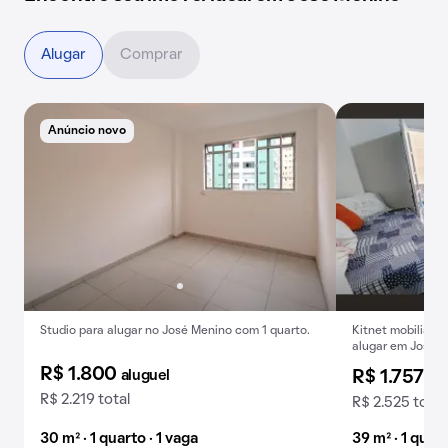
Alugar
Comprar
Anúncio novo
Studio para alugar no José Menino com 1 quarto.
Kitnet mobiliada
alugar em José M
R$ 1.800
aluguel
R$ 1.757
al
R$ 2.219 total
R$ 2.525 total
30 m² · 1 quarto · 1 vaga
39 m² · 1 quart