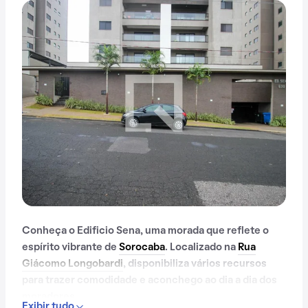
Conheça o Edificio Sena, uma morada que reflete o
espírito vibrante de
Sorocaba
. Localizado na
Rua
Giácomo Longobardi
, disponibiliza vários recursos
para trazer comodidade e aconchego ao dia a dia dos
moradores.
Exibir tudo