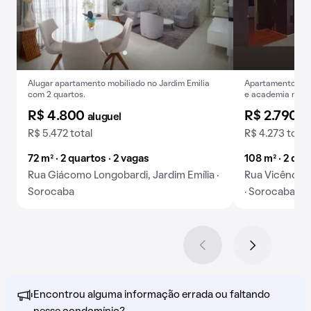
Alugar apartamento mobiliado no Jardim Emilia
Apartamento para
com 2 quartos.
e academia no c
R$ 4.800
R$ 2.790
aluguel
al
R$ 5.472 total
R$ 4.273 total
72 m² · 2 quartos · 2 vagas
108 m² · 2 qua
Rua Giácomo Longobardi, Jardim Emília ·
Rua Vicência F
Sorocaba
· Sorocaba
Encontrou alguma informação errada ou faltando