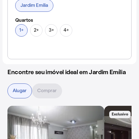
Jardim Emília
Quartos
1+
2+
3+
4+
Encontre seu imóvel ideal em Jardim Emília
Alugar
Comprar
Exclusivo
A