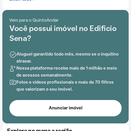
Contando com portaria 24 horas, elevador, academia,
salão de festas, gás encanado e espaço gourmet na
Vem para o QuintoAndar
área comum, o Edificio Sena é preparado para atender
Você possui imóvel no Edificio
às necessidades dos moradores que buscam lazer e
conforto em um só lugar.
Sena?
A proximidade com Parque dos espanhóis acrescenta
Aluguel garantido todo mês, mesmo se o inquilino
praticidade e comodidade na rotina dos que residem
atrasar.
no local.
Nossa plataforma recebe mais de 1 milhão e meio
de acessos semanalmente.
Fotos e vídeos profissionais e mais de 70 filtros
que valorizam o seu imóvel.
Anunciar imóvel