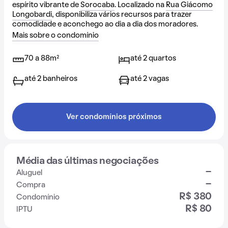
espírito vibrante de
Sorocaba
. Localizado na
Rua Giácomo
Longobardi
, disponibiliza vários recursos para trazer
comodidade e aconchego ao dia a dia dos moradores.
Mais sobre o condomínio
70 a 88m²
até 2 quartos
até 2 banheiros
até 2 vagas
Ver condomínios próximos
Média das últimas negociações
-
Aluguel
-
Compra
R$ 380
Condomínio
R$ 80
IPTU