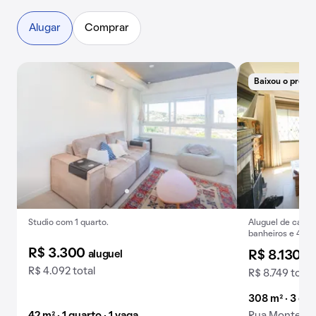
Alugar
Comprar
Baixou o preço
Studio com 1 quarto.
Aluguel de casa,
banheiros e 4 va
R$ 3.300
aluguel
R$ 8.130
al
R$ 4.092 total
R$ 8.749 total
308 m² · 3 qua