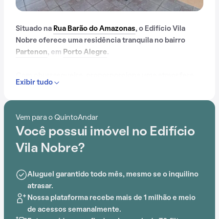
Situado na
Rua Barão do Amazonas
, o Edifício Vila
Nobre oferece uma residência tranquila no bairro
Partenon
, em
Porto Alegre
.
Com churrasqueira, proporporciona uma atmosfera
Exibir tudo
de conforto e praticidade. A proximidade com Escola
Maurício Sirotsky Sobrinho, Escola Superior de
Teología e Espiritualidade Franciscana (ESTEF), Escola
Vem para o QuintoAndar
Frei Pacífico, Colégio Tiradentes, Bourbon Shopping
Você possui imóvel no Edifício
Ipiranga e Escola Superior de Propaganda e Marketing
(ESPM) adiciona conveniência ao cotidiano.
Vila Nobre?
Aluguel garantido todo mês, mesmo se o inquilino
atrasar.
Nossa plataforma recebe mais de 1 milhão e meio
de acessos semanalmente.