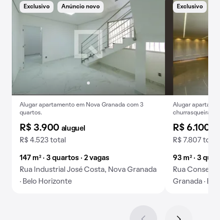
Exclusivo
Anúncio novo
Exclusivo
A
Alugar apartamento em Nova Granada com 3
Alugar apartamen
quartos.
churrasqueira, a
R$ 3.900
R$ 6.100
aluguel
al
R$ 4.523 total
R$ 7.807 total
147 m² · 3 quartos · 2 vagas
93 m² · 3 quar
Rua Industrial José Costa, Nova Granada
Rua Conselhe
· Belo Horizonte
Granada · Bel