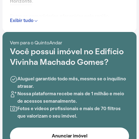
Horizonte
.
Entre as comodidades oferecidas pela região,
Exibir tudo
podemos encontrar Centro Universitário Newton
Paiva, Hospital Dia e Maternidade UNIMED, Faculdade
Cotemig, Associação Cruz de Malta, Colégio Santo
Vem para o QuintoAndar
Agostinho e Mundo Feliz que facilitam o dia a dia.
Você possui imóvel no Edifício
Os moradores contam com um espaço que reúne
Vivinha Machado Gomes?
segurança e conforto. Dentro do Edifício Vivinha
Machado Gomes, é possível aproveitar gás encanado
Aluguel garantido todo mês, mesmo se o inquilino
e espaço gourmet na área comum, o cenário perfeito
atrasar.
para quem deseja morar bem.
Nossa plataforma recebe mais de 1 milhão e meio
de acessos semanalmente.
Fotos e vídeos profissionais e mais de 70 filtros
que valorizam o seu imóvel.
Anunciar imóvel