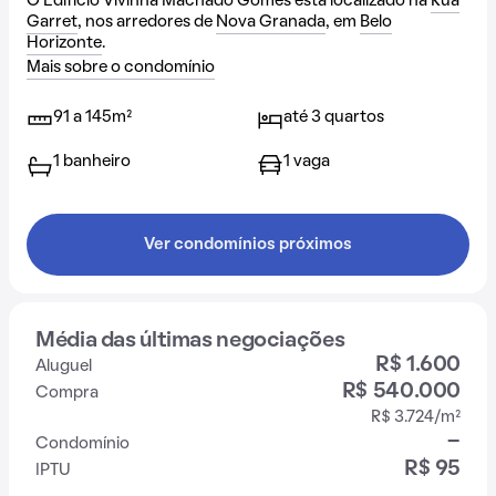
O Edifício Vivinha Machado Gomes está localizado na
Rua
Garret
, nos arredores de
Nova Granada
, em
Belo
Horizonte
.
Mais sobre o condomínio
91 a 145m²
até 3 quartos
1 banheiro
1 vaga
Ver condomínios próximos
Média das últimas negociações
R$ 1.600
Aluguel
R$ 540.000
Compra
R$ 3.724/m²
-
Condomínio
R$ 95
IPTU