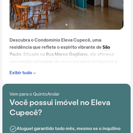
Descubra o Condomínio Eleva Cupecê, uma
residência que reflete o espírito vibrante de
São
Paulo
. Situado na
Rua Marco Gagliano
, ele oferece
uma ampla variedade de recursos para enriquecer a
vida cotidiana.
Exibir tudo
Com mais de 6 anos, o Condomínio Eleva Cupecê já é
muito conhecido na região.
Vem para o QuintoAndar
Você possui imóvel no Eleva
Com portaria 24 horas, elevador, academia, piscina,
salão de festas, playground, salão de jogos,
Cupecê?
brinquedoteca e lavanderia no prédio, o Condomínio
Eleva Cupecê é ideal para quem busca conforto e
Aluguel garantido todo mês, mesmo se o inquilino