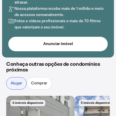
entretenimento.
atrasar.
Nossa plataforma recebe mais de 1 milhão e meio
A proximidade com UBS Jardim Miriam I, Escola
de acessos semanalmente.
Estadual Hermano Ribeiro da Silva, CEI Dr. Luiz de
Fotos e vídeos profissionais e mais de 70 filtros
Oliveira Duarte e Emef Elza Maia Costa Freire PROFA
que valorizam o seu imóvel.
adiciona praticidade a essa experiência.
Anunciar imóvel
Conheça outras opções de condomínios
próximos
Alugar
Comprar
6 imóveis disponíveis
5 imóveis disponíveis