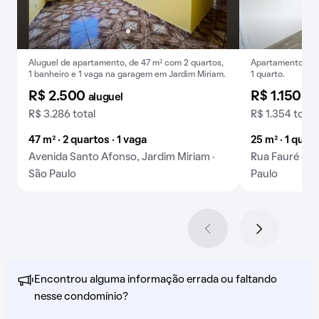
Aluguel de apartamento, de 47 m² com 2 quartos,
Apartamento para
1 banheiro e 1 vaga na garagem em Jardim Miriam.
1 quarto.
R$ 2.500
R$ 1.150
aluguel
alu
R$ 3.286 total
R$ 1.354 total
47 m² · 2 quartos · 1 vaga
25 m² · 1 quar
Avenida Santo Afonso, Jardim Miriam ·
Rua Fauré da 
São Paulo
Paulo
Encontrou alguma informação errada ou faltando
nesse condomínio?