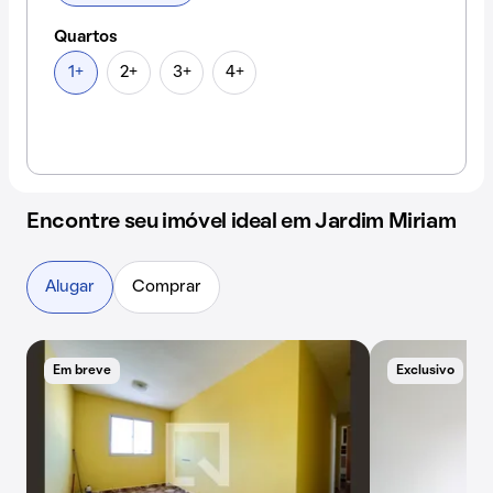
Quartos
1+
2+
3+
4+
Encontre seu imóvel ideal em Jardim Miriam
Alugar
Comprar
Em breve
Exclusivo
E