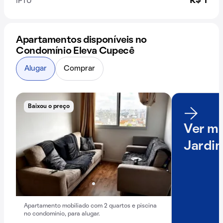
R$ 1
IPTU
Apartamentos disponíveis no
Condomínio Eleva Cupecê
Alugar
Comprar
Baixou o preço
Ver ma
Jardi
Apartamento mobiliado com 2 quartos e piscina
no condomínio, para alugar.