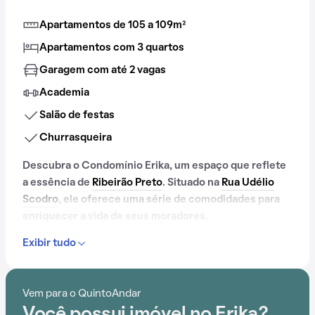
Apartamentos de 105 a 109m²
Apartamentos com 3 quartos
Garagem com até 2 vagas
Academia
Salão de festas
Churrasqueira
Descubra o Condomínio Erika, um espaço que reflete
a essência de
Ribeirão Preto
. Situado na
Rua Udélio
Scodro
, ele oferece uma série de comodidades para
enriquecer a vida de seus moradores.
Exibir tudo
Desde academia até salão de festas, passando por
churrasqueira, o Condomínio Erika proporciona um
ambiente de bem-estar e segurança.
Vem para o QuintoAndar
Você possui imóvel no Erika?