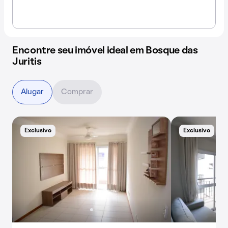
Encontre seu imóvel ideal em Bosque das
Juritis
Alugar
Comprar
Exclusivo
Exclusivo
A