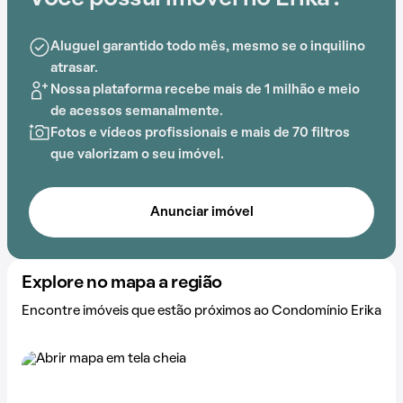
A localização estratégica próximo a Escola do Amanhã
agrega praticidade ao dia a dia.
Aluguel garantido todo mês, mesmo se o inquilino
atrasar.
Nossa plataforma recebe mais de 1 milhão e meio
de acessos semanalmente.
Fotos e vídeos profissionais e mais de 70 filtros
que valorizam o seu imóvel.
Anunciar imóvel
Explore no mapa a região
Encontre imóveis que estão próximos ao Condomínio Erika