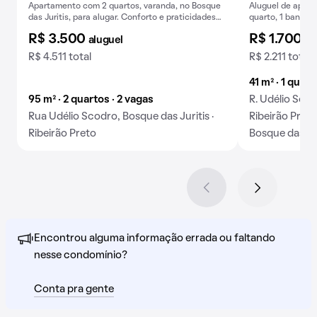
Apartamento com 2 quartos, varanda, no Bosque
Aluguel de apart
das Juritis, para alugar. Conforto e praticidades
quarto, 1 banhei
em um só lugar.
Bosque das Juriti
R$ 3.500
R$ 1.700
aluguel
al
R$ 4.511 total
R$ 2.211 total
41 m² · 1 quart
95 m² · 2 quartos · 2 vagas
R. Udélio Scod
Rua Udélio Scodro, Bosque das Juritis ·
Ribeirão Preto
Ribeirão Preto
Bosque das Jur
Encontrou alguma informação errada ou faltando
nesse condomínio?
Conta pra gente