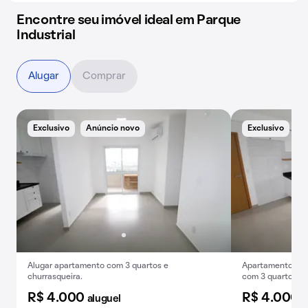
Encontre seu imóvel ideal em Parque
Industrial
Alugar
Comprar
Exclusivo
Anúncio novo
Exclusivo
A
Alugar apartamento com 3 quartos e
Apartamento para
churrasqueira.
com 3 quartos, 1 
academia e pisci
R$ 4.000
R$ 4.000
aluguel
a