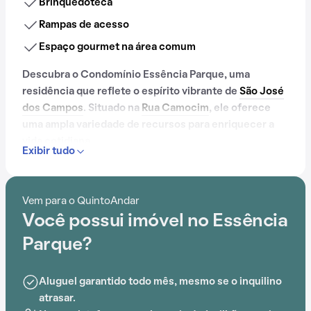
Brinquedoteca
Rampas de acesso
Espaço gourmet na área comum
Descubra o Condomínio Essência Parque, uma
residência que reflete o espírito vibrante de
São José
dos Campos
. Situado na
Rua Camocim
, ele oferece
uma ampla variedade de recursos para enriquecer a
vida cotidiana.
Exibir tudo
Com portaria 24 horas, elevador, academia, salão de
festas, gás encanado, churrasqueira, playground,
Vem para o QuintoAndar
brinquedoteca e espaço gourmet na área comum, o
Você possui imóvel no Essência
Condomínio Essência Parque é ideal para quem busca
conforto e entretenimento.
Parque?
Aluguel garantido todo mês, mesmo se o inquilino
atrasar.