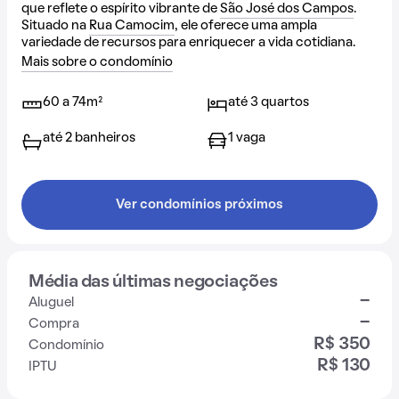
que reflete o espírito vibrante de
São José dos Campos
.
Situado na
Rua Camocim
, ele oferece uma ampla
variedade de recursos para enriquecer a vida cotidiana.
Mais sobre o condomínio
60 a 74m²
até 3 quartos
até 2 banheiros
1 vaga
Ver condomínios próximos
Média das últimas negociações
-
Aluguel
-
Compra
R$ 350
Condomínio
R$ 130
IPTU