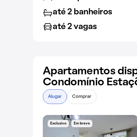
até 2 banheiros
até 2 vagas
Apartamentos disp
Condomínio Estaç
Alugar
Comprar
Exclusivo
Em breve