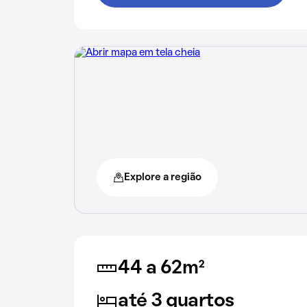
Explore a região
44 a 62m²
até 3 quartos