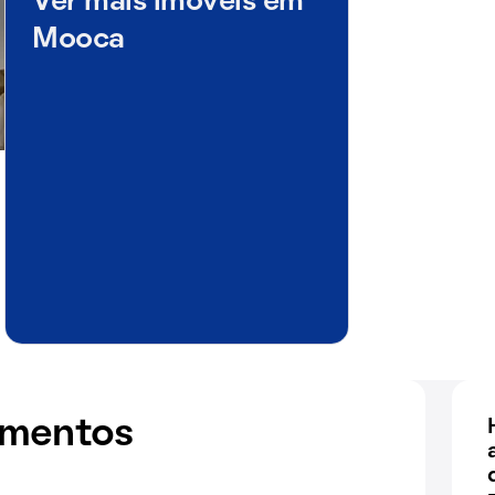
Ver mais imóveis em
Mooca
amentos