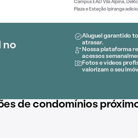
Campus EAD Vila Alpina, DeR
Plaza e Estação Ipiranga adicio
Aluguel garantido t
atrasar.
l no
Nossa plataforma re
acessos semanalme
Fotos e vídeos profis
valorizam o seu imóv
ões de condomínios próxim