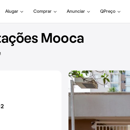
Alugar
Comprar
Anunciar
QPreço
tações Mooca
o
42