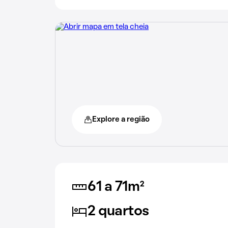
Explore a região
61 a 71m²
2 quartos