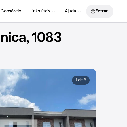
Consórcio
Links úteis
Ajuda
Entrar
nica, 1083
1 de 8