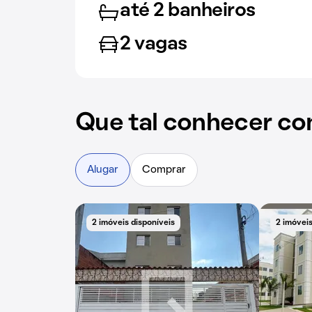
até 2 banheiros
2 vagas
Que tal conhecer co
Alugar
Comprar
2 imóveis disponíveis
2 imóveis