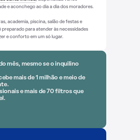
de e aconchego ao dia a dia dos moradores.
, academia, piscina, salão de festas e
é preparado para atender às necessidades
er e conforto em um só lugar.
do mês, mesmo se o inquilino
ebe mais de 1 milhão e meio de
te.
sionais e mais de 70 filtros que
l.