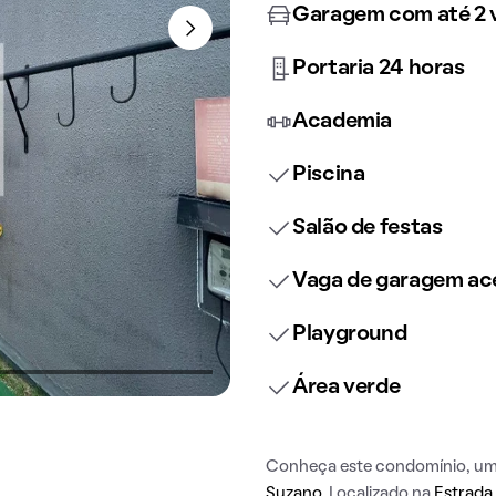
Garagem com até 2 
Portaria 24 horas
Academia
Piscina
Salão de festas
Vaga de garagem ace
Playground
Área verde
Conheça este condomínio, uma 
Suzano
. Localizado na
Estrada