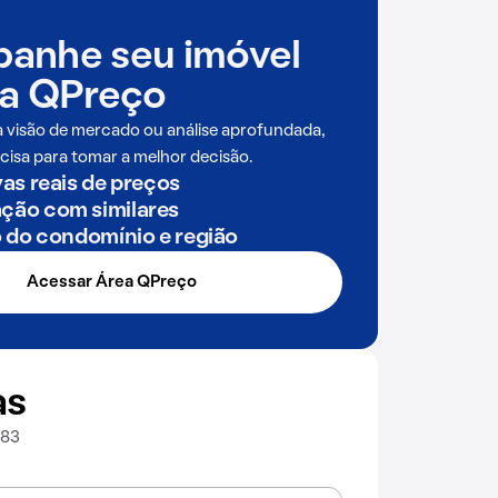
anhe seu imóvel
a QPreço
a visão de mercado ou análise aprofundada,
cisa para tomar a melhor decisão.
as reais de preços
ão com similares
o do condomínio e região
Acessar Área QPreço
as
083