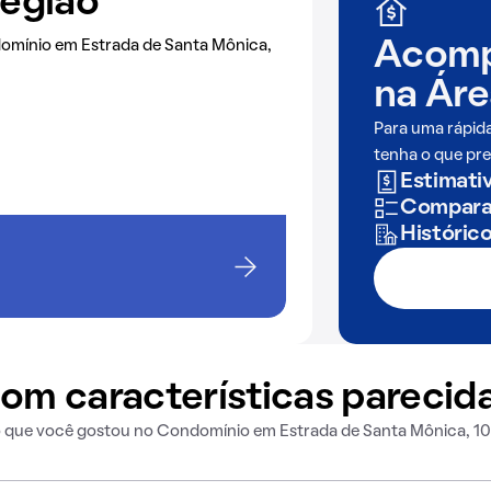
região
omínio em Estrada de Santa Mônica,
Acomp
na
Áre
Para uma rápid
tenha o que pre
Estimativ
Comparaç
Históric
om características parecid
o que você gostou no Condomínio em Estrada de Santa Mônica, 1