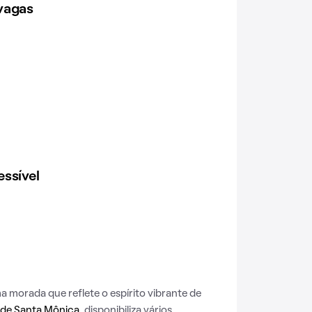
vagas
ssível
morada que reflete o espírito vibrante de
 de Santa Mônica
, disponibiliza vários