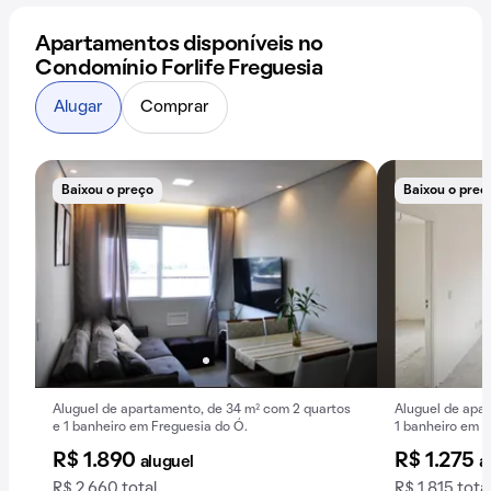
Apartamentos disponíveis no
Condomínio Forlife Freguesia
Alugar
Comprar
Baixou o preço
Baixou o preç
Aluguel de apartamento, de 34 m² com 2 quartos
Aluguel de apar
e 1 banheiro em Freguesia do Ó.
1 banheiro em F
R$ 1.890
R$ 1.275
aluguel
a
R$ 2.660 total
R$ 1.815 tota