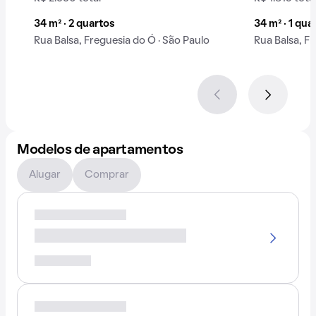
34 m² · 2 quartos
34 m² · 1 qua
Rua Balsa, Freguesia do Ó · São Paulo
Rua Balsa, Fr
Modelos de apartamentos
Alugar
Comprar