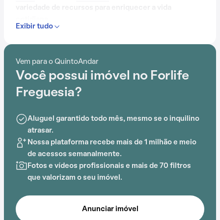
variedade de recursos para enriquecer a vida
cotidiana.
Exibir tudo
Com portaria 24 horas, elevador, academia, salão de
festas, playground, salão de jogos e lavanderia no
Vem para o QuintoAndar
prédio, o Condomínio Forlife Freguesia é ideal para
Você possui imóvel no Forlife
quem busca conforto e entretenimento.
Freguesia?
A proximidade com Colégio Inovação, UBS Jd.
Califórnia, Escola Estadual Manual da Nóbrega,
Aluguel garantido todo mês, mesmo se o inquilino
Colégio Nova Dimensão, Colégio Cecília Brandão e
atrasar.
Colégio Rosati adiciona praticidade a essa
Nossa plataforma recebe mais de 1 milhão e meio
experiência.
de acessos semanalmente.
Fotos e vídeos profissionais e mais de 70 filtros
que valorizam o seu imóvel.
Anunciar imóvel