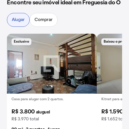
Encontre seu imóvel ideal em Freguesia do Ó
Alugar
Comprar
Exclusivo
Baixou o preço
Casa para alugar com 2 quartos.
Kitnet para aluga
R$ 3.800
R$ 1.590
aluguel
al
R$ 3.970 total
R$ 1.652 total