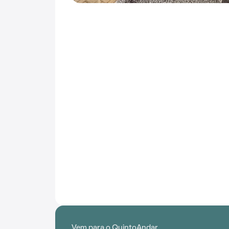
Vem para o QuintoAndar