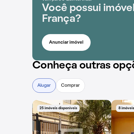
Você possui imóve
França?
Anunciar imóvel
Conheça outras opç
Alugar
Comprar
25 imóveis disponíveis
8 imóveis