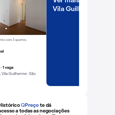
Ver mais imóveis e
Vila Guilherme
nto com 3 quartos.
uel
 · 1 vaga
 Vila Guilherme · São
Histórico
Q
Preço
te dá
acesso a todas as negociações