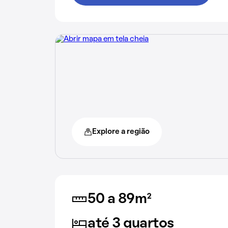
Explore a região
50 a 89m²
até 3 quartos