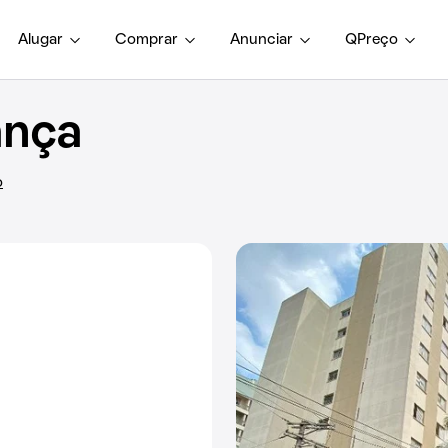
Alugar
Comprar
Anunciar
QPreço
ança
o