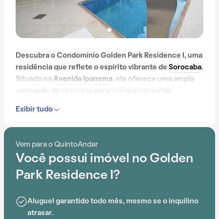
Descubra o Condomínio Golden Park Residence I, uma
residência que reflete o espírito vibrante de
Sorocaba
.
Situado na
Avenida Ipanema
, ele oferece uma ampla
variedade de recursos para enriquecer a vida
cotidiana.
Exibir tudo
Com portaria 24 horas, academia, quadra esportiva,
salão de festas, gás encanado, churrasqueira,
Vem para o QuintoAndar
playground e espaço gourmet na área comum, o
Você possui imóvel no Golden
Condomínio Golden Park Residence I é ideal para
quem busca conforto e entretenimento.
Park Residence I?
Aluguel garantido todo mês, mesmo se o inquilino
atrasar.