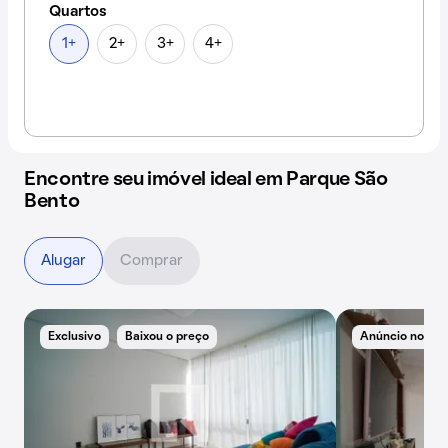
Quartos
1+
2+
3+
4+
Encontre seu imóvel ideal em Parque São
Bento
Alugar
Comprar
Exclusivo
Baixou o preço
Anúncio novo