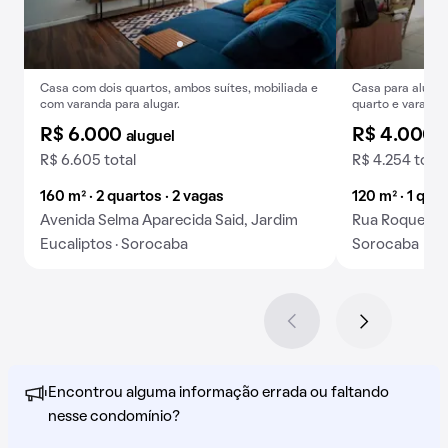
Casa com dois quartos, ambos suítes, mobiliada e
Casa para alugue
com varanda para alugar.
quarto e varanda
R$ 6.000
R$ 4.000
aluguel
a
R$ 6.605 total
R$ 4.254 total
160 m² · 2 quartos · 2 vagas
120 m² · 1 qua
Avenida Selma Aparecida Said, Jardim
Rua Roque Nun
Eucaliptos · Sorocaba
Sorocaba
Encontrou alguma informação errada ou faltando
nesse condomínio?