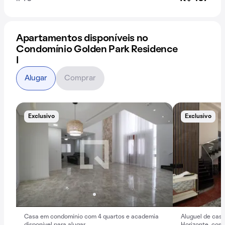
Apartamentos disponíveis no
Condomínio Golden Park Residence
I
Alugar
Comprar
Exclusivo
Exclusivo
Casa em condomínio com 4 quartos e academia
Aluguel de cas