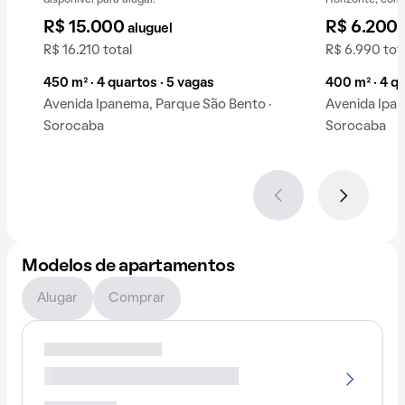
disponível para alugar.
Horizonte, com 
Mobiliada.
R$ 15.000
R$ 6.200
aluguel
R$ 16.210 total
R$ 6.990 tot
450 m² · 4 quartos · 5 vagas
400 m² · 4 q
Avenida Ipanema, Parque São Bento ·
Avenida Ipan
Sorocaba
Sorocaba
Modelos de apartamentos
Alugar
Comprar