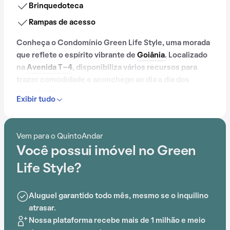
Brinquedoteca
Rampas de acesso
Conheça o Condomínio Green Life Style, uma morada
que reflete o espírito vibrante de
Goiânia
. Localizado
na
Avenida T-4
, disponibiliza vários recursos para
trazer comodidade e aconchego ao dia a dia dos
moradores.
Exibir tudo
Contando com portaria 24 horas, elevador, academia,
piscina, quadra esportiva, salão de festas, playground,
Vem para o QuintoAndar
sauna, salão de jogos e brinquedoteca, o Condomínio
Você possui imóvel no Green
Green Life Style é preparado para atender às
necessidades dos moradores que buscam lazer e
Life Style?
conforto em um só lugar.
Aluguel garantido todo mês, mesmo se o inquilino
A proximidade com Faculdade Alfredo Nasser (FAN),
atrasar.
Parque Vaca Brava, Hospital Amparo, Colégio Mega,
Nossa plataforma recebe mais de 1 milhão e meio
Faculdade Araguaia e Escola Interamerica acrescenta