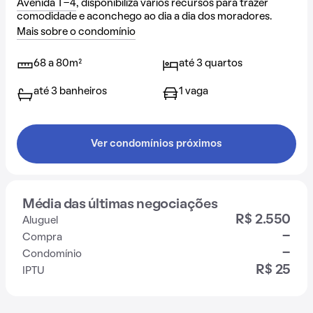
Avenida T-4
, disponibiliza vários recursos para trazer
comodidade e aconchego ao dia a dia dos moradores.
Mais sobre o condomínio
68 a 80m²
até 3 quartos
até 3 banheiros
1 vaga
Ver condomínios próximos
Média das últimas negociações
R$ 2.550
Aluguel
-
Compra
-
Condomínio
R$ 25
IPTU