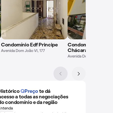
Condomínio Edf Principe
Condomínio Parque
Chácaras
Avenida Dom João VI, 177
Avenida Dom João VI, 195
Histórico
Q
Preço
te dá
acesso a todas as negociações
do condomínio e da região
Entenda