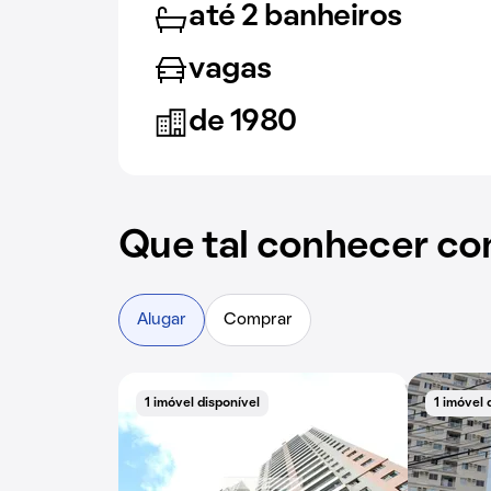
até 2 banheiros
vagas
de 1980
Que tal conhecer co
Alugar
Comprar
1 imóvel disponível
1 imóvel 