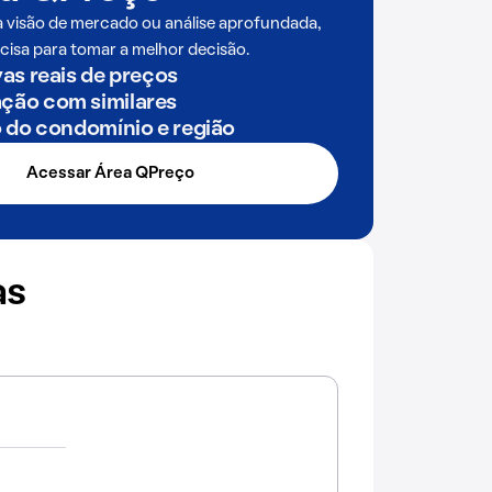
a visão de mercado ou análise aprofundada,
cisa para tomar a melhor decisão.
as reais de preços
ão com similares
o do condomínio e região
Acessar Área QPreço
as