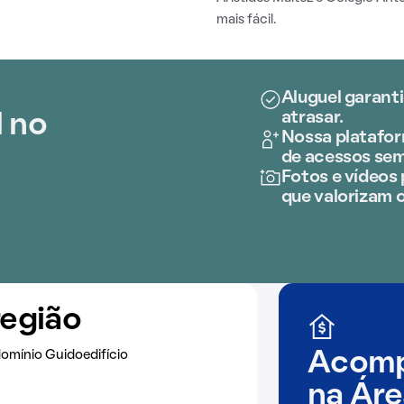
mais fácil.
Aluguel garant
atrasar.
l no
Nossa platafor
de acessos se
Fotos e vídeos 
que valorizam o
região
omínio Guidoedifício
Acomp
na
Áre