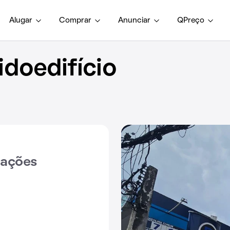
Alugar
Comprar
Anunciar
QPreço
doedifício
iações