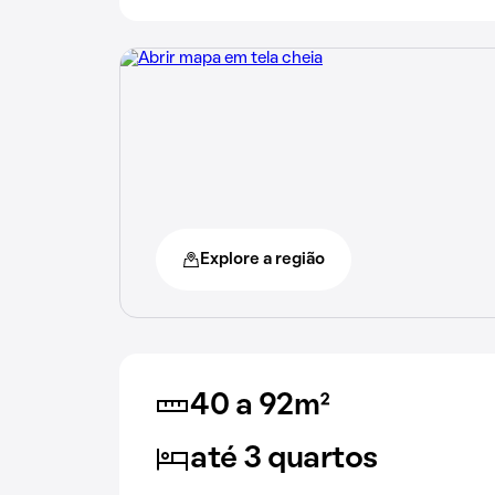
Explore a região
40 a 92m²
até 3 quartos