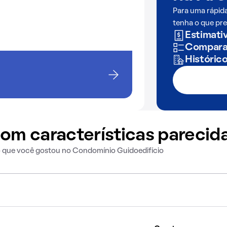
Para uma rápid
tenha o que pre
Estimativ
Comparaç
Históric
om características parecid
o que você gostou no Condomínio Guidoedifício