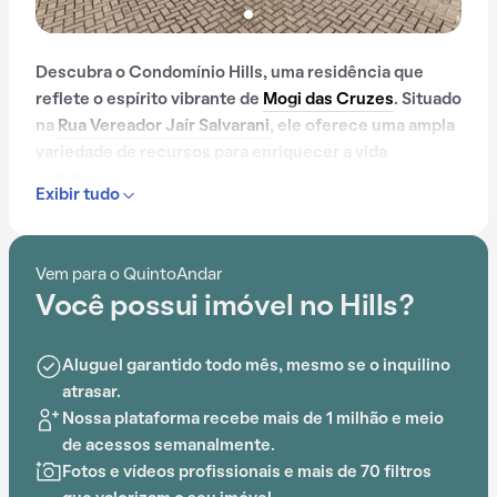
Descubra o Condomínio Hills, uma residência que
reflete o espírito vibrante de
Mogi das Cruzes
. Situado
na
Rua Vereador Jaír Salvarani
, ele oferece uma ampla
variedade de recursos para enriquecer a vida
cotidiana.
Exibir tudo
Com portaria 24 horas, elevador, academia, piscina,
quadra esportiva, salão de festas, churrasqueira,
Vem para o QuintoAndar
playground e salão de jogos, o Condomínio Hills é ideal
Você possui imóvel no Hills?
para quem busca conforto e entretenimento.
A proximidade com Colégio IENEC e Colégio Saber
Aluguel garantido todo mês, mesmo se o inquilino
adiciona praticidade a essa experiência.
atrasar.
Nossa plataforma recebe mais de 1 milhão e meio
de acessos semanalmente.
Fotos e vídeos profissionais e mais de 70 filtros