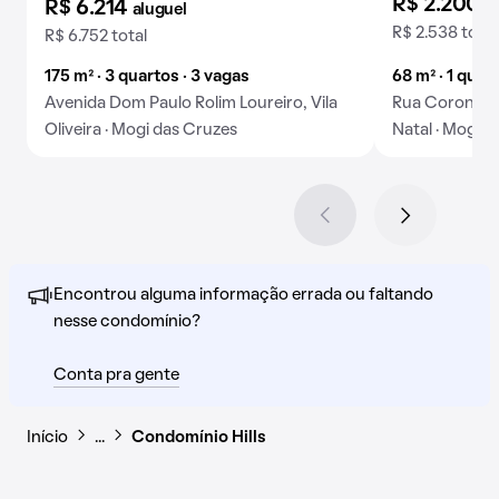
R$ 2.200
a
R$ 6.214
aluguel
R$ 2.538 total
R$ 6.752 total
175 m² · 3 quartos · 3 vagas
68 m² · 1 quart
Avenida Dom Paulo Rolim Loureiro, Vila
Rua Coronel C
Oliveira · Mogi das Cruzes
Natal · Mogi 
Encontrou alguma informação errada ou faltando
nesse condomínio?
Conta pra gente
Início
…
Condomínio Hills