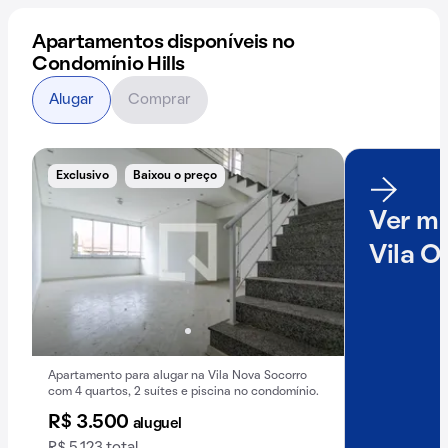
Apartamentos disponíveis no
Condomínio Hills
Alugar
Comprar
Exclusivo
Baixou o preço
Ver ma
Vila Ol
Apartamento para alugar na Vila Nova Socorro
com 4 quartos, 2 suítes e piscina no condomínio.
R$ 3.500
aluguel