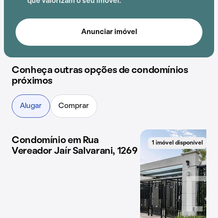
que valorizam o seu imóvel.
Anunciar imóvel
Conheça outras opções de condomínios
próximos
Alugar
Comprar
Condomínio em Rua
1 imóvel disponível
1 imóvel disponível
Vereador Jaír Salvarani, 1269