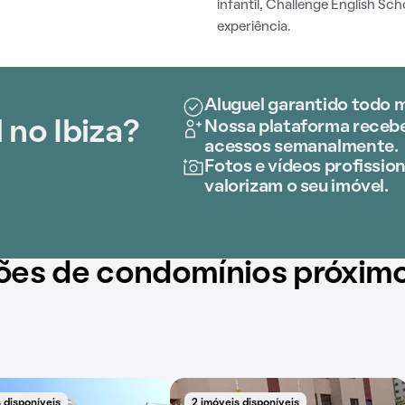
infantil, Challenge English Sc
experiência.
Aluguel garantido todo m
 no Ibiza?
Nossa plataforma recebe 
acessos semanalmente.
Fotos e vídeos profission
valorizam o seu imóvel.
ões de condomínios próxim
 disponíveis
2 imóveis disponíveis