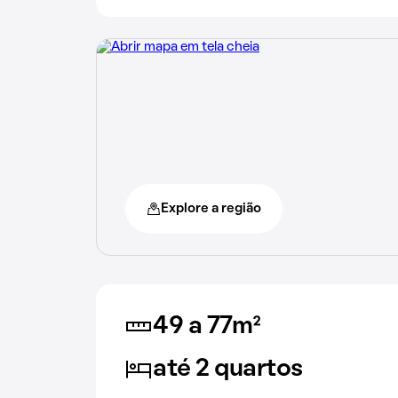
Explore a região
49 a 77m²
até 2 quartos