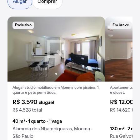
Alugar
Comprar
Exclusivo
Em breve
Alugar studio mobiliado em Moema com piscina, 1
Apartamento para
quarto e pets permitidos.
e closet.
R$ 3.590
R$ 12.000
aluguel
R$ 4.528 total
R$ 14.620 tota
40 m² · 1 quarto · 1 vaga
Alameda dos Nhambiquaras, Moema ·
130 m² · 2 qua
São Paulo
Rua Gaivota, 