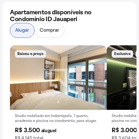
Apartamentos disponíveis no
Condomínio ID Jauaperi
Alugar
Comprar
Baixou o preço
Exclusivo
Studio mobiliado em Indianópolis, 1 quarto,
Studio mobilia
academia e piscina no condomínio, para alugar.
piscina no cond
R$ 3.500
R$ 3.000
aluguel
R$ 4.145 total
R$ 3.604 tot