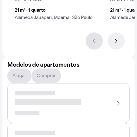
21 m² · 1 quarto
21 m² · 1 qua
Alameda Jauaperi, Moema · São Paulo
Alameda Jaua
Modelos de apartamentos
Alugar
Comprar