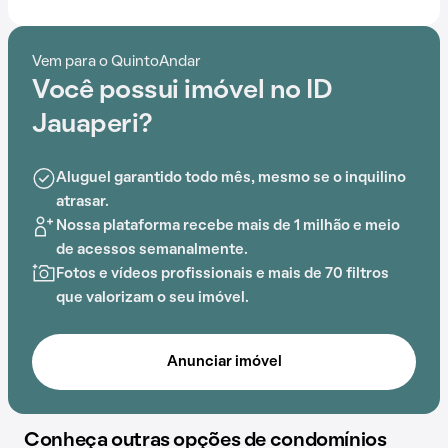
Com portaria 24 horas, elevador, academia, piscina,
salão de jogos e lavanderia no prédio, o Condomínio ID
Jauaperi é ideal para quem busca conforto e
Vem para o QuintoAndar
entretenimento.
Você possui imóvel no ID
A proximidade com CONSA - Colégio Franciscano N.
Jauaperi?
S. Aparecida,
Estação Moema
, DeRose Method
Moema, DeRose Method Vila Nova Conceição, Iamspe
Aluguel garantido todo mês, mesmo se o inquilino
- Hospital do Servidor Público Estadual e Praça
atrasar.
Pereira Coutinho adiciona praticidade a essa
Nossa plataforma recebe mais de 1 milhão e meio
experiência.
de acessos semanalmente.
Fotos e vídeos profissionais e mais de 70 filtros
que valorizam o seu imóvel.
Anunciar imóvel
Conheça outras opções de condomínios