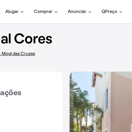
Alugar
Comprar
Anunciar
QPreço
al Cores
, Mogi das Cruzes
iações