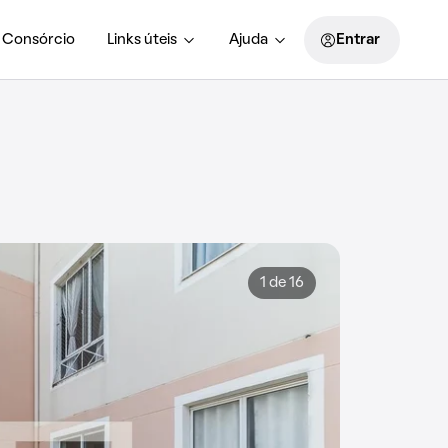
Consórcio
Links úteis
Ajuda
Entrar
1 de 16