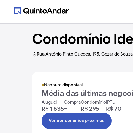
Condomínio Ide
Rua Antônio Pinto Guedes, 195, Cezar de Souza
Nenhum disponível
Média das últimas negoc
Aluguel
Compra
Condomínio
IPTU
R$ 1.636
-
R$ 295
R$ 70
Ver condomínios próximos