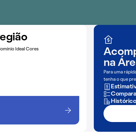
região
omínio Ideal Cores
Acomp
na
Áre
Para uma rápid
tenha o que pre
Estimativ
Comparaç
Históric