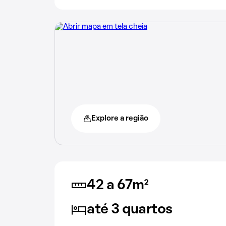
Explore a região
42 a 67m²
até 3 quartos