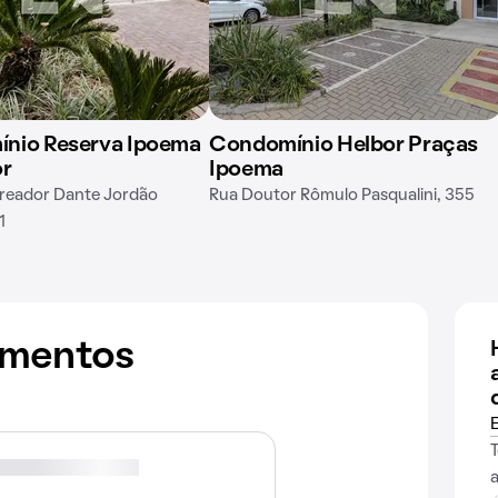
nio Reserva Ipoema
Condomínio Helbor Praças
or
Ipoema
reador Dante Jordão
Rua Doutor Rômulo Pasqualini, 355
1
amentos