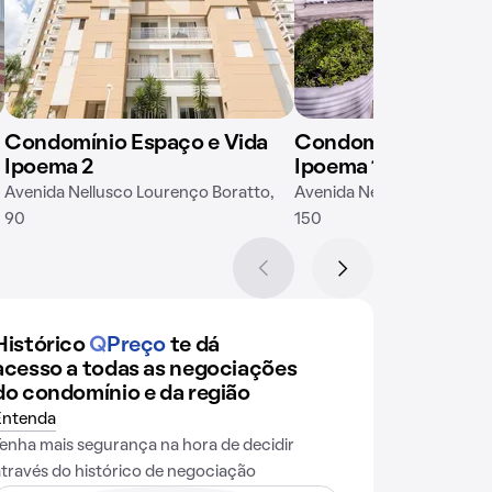
Condomínio Espaço e Vida
Condomínio Espaço 
Ipoema 2
Ipoema 1
Avenida Nellusco Lourenço Boratto,
Avenida Nellusco Lourenç
90
150
Histórico
Q
Preço
te dá
acesso a todas as negociações
do condomínio e da região
Entenda
Tenha mais segurança na hora de decidir
através do histórico de negociação