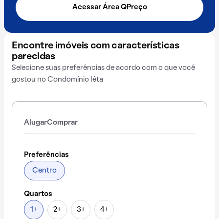
Acessar Área QPreço
Encontre imóveis com características
parecidas
Selecione suas preferências de acordo com o que você
gostou no Condomínio Iêta
Alugar
Comprar
Preferências
Centro
Quartos
1+
2+
3+
4+