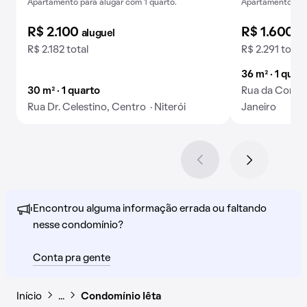
Apartamento para alugar com 1 quarto.
Apartamento para
R$ 2.100
R$ 1.600
aluguel
al
R$ 2.182 total
R$ 2.291 total
36 m² · 1 quar
30 m² · 1 quarto
Rua da Concei
Rua Dr. Celestino, Centro · Niterói
Janeiro
Encontrou alguma informação errada ou faltando
nesse condomínio?
Conta pra gente
Início
…
Condomínio Iêta