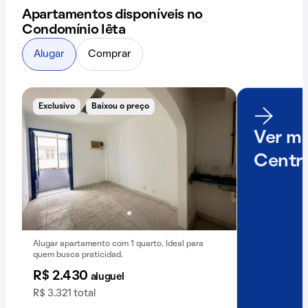
Apartamentos disponíveis no
Condomínio Iêta
Alugar
Comprar
Exclusivo
Baixou o preço
Ver ma
Centr
Alugar apartamento com 1 quarto. Ideal para
quem busca praticidad.
R$ 2.430
aluguel
R$ 3.321 total