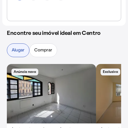
Encontre seu imóvel ideal em Centro
Alugar
Comprar
Anúncio novo
Exclusivo
E