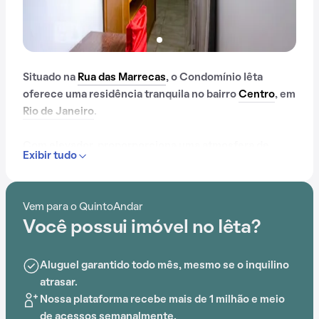
Situado na
Rua das Marrecas
, o Condomínio Iêta
oferece uma residência tranquila no bairro
Centro
, em
Rio de Janeiro
.
Com elevador, proporporciona uma atmosfera de
Exibir tudo
conforto e praticidade. A proximidade com Escola
Superior de Desenho Industrial, Escola de Gestão
Penitenciária,
Estação Cinelândia
, Escola de Música
Vem para o QuintoAndar
da UFRJ, Plan Idiomas e Faculdade de Tecnologia
Você possui imóvel no Iêta?
SENAC adiciona conveniência ao cotidiano.
Aluguel garantido todo mês, mesmo se o inquilino
atrasar.
Nossa plataforma recebe mais de 1 milhão e meio
de acessos semanalmente.