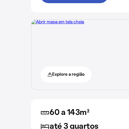
Explore a região
60 a 143m²
até 3 quartos