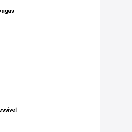
vagas
ssível