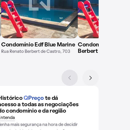
Condomínio Edf Blue Marine
Condomínio em Rua
Berbert de Castro, 
Rua Renato Berbert de Castro, 703
Histórico
Q
Preço
te dá
acesso a todas as negociações
do condomínio e da região
Entenda
Tenha mais segurança na hora de decidir