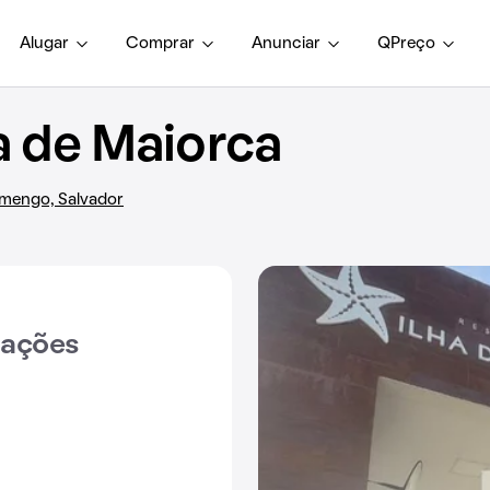
Alugar
Comprar
Anunciar
QPreço
a de Maiorca
lamengo, Salvador
iações