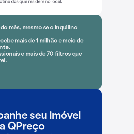
tina dos que residem no local.
odo mês, mesmo se o inquilino
cebe mais de 1 milhão e meio de
nte.
sionais e mais de 70 filtros que
el.
anhe seu imóvel
a QPreço