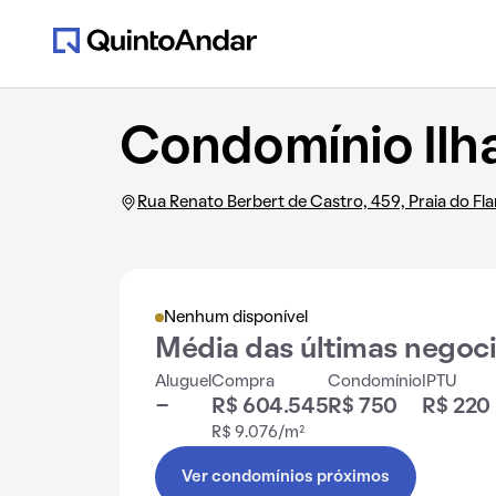
Condomínio Ilh
Rua Renato Berbert de Castro, 459, Praia do F
Nenhum disponível
Média das últimas negoc
Aluguel
Compra
Condomínio
IPTU
-
R$ 604.545
R$ 750
R$ 220
R$ 9.076/m²
Ver condomínios próximos