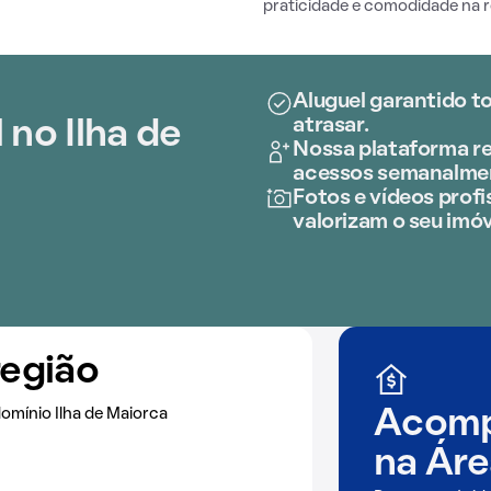
praticidade e comodidade na ro
Aluguel garantido t
atrasar.
 no Ilha de
Nossa plataforma re
acessos semanalme
Fotos e vídeos profis
valorizam o seu imóv
região
omínio Ilha de Maiorca
Acomp
na
Áre