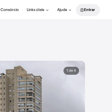
Consórcio
Links úteis
Ajuda
Entrar
1 de 4