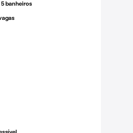
 5 banheiros
vagas
ssível