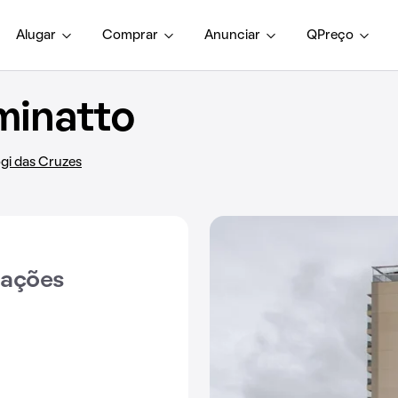
Alugar
Comprar
Anunciar
QPreço
minatto
ogi das Cruzes
iações