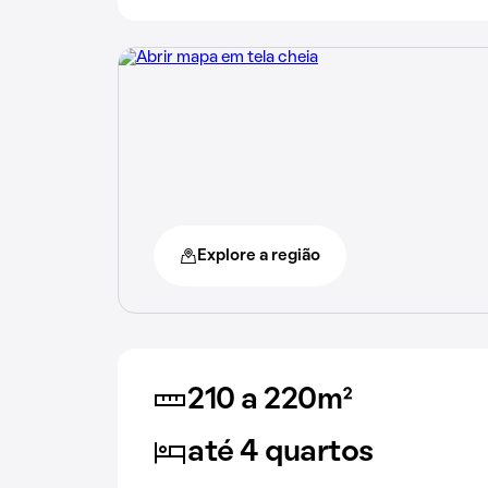
Explore a região
210 a 220m²
até 4 quartos