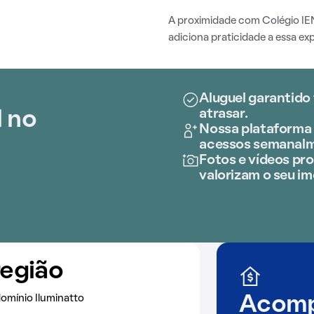
A proximidade com Colégio IE
adiciona praticidade a essa exp
Aluguel garantido
atrasar.
l no
Nossa plataforma 
acessos semanalm
Fotos e vídeos prof
valorizam o seu im
região
omínio Iluminatto
Acomp