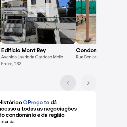
Edifício Mont Rey
Condomínio Omni R
Avenida Laurinda Cardoso Mello
Rua Benjamim Rodrigues Fe
Freire, 283
Histórico
Q
Preço
te dá
acesso a todas as negociações
do condomínio e da região
Entenda