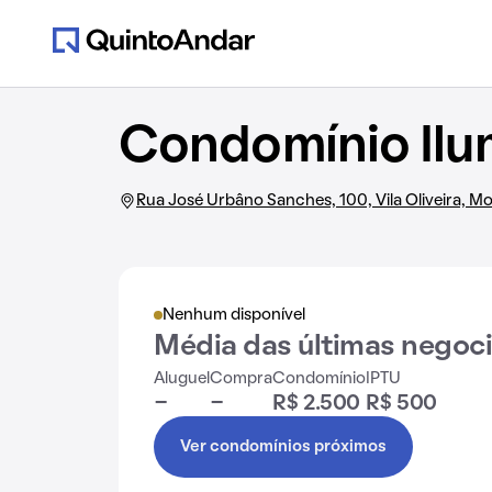
Condomínio Ilu
Rua José Urbâno Sanches, 100, Vila Oliveira, M
Nenhum disponível
Média das últimas negoc
Aluguel
Compra
Condomínio
IPTU
-
-
R$ 2.500
R$ 500
Ver condomínios próximos