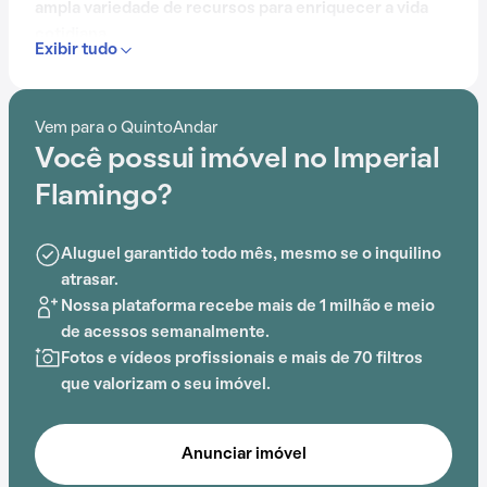
ampla variedade de recursos para enriquecer a vida
cotidiana.
Exibir tudo
Com portaria 24 horas, elevador, academia, piscina,
quadra esportiva, salão de festas, gás encanado,
Vem para o QuintoAndar
churrasqueira e sauna, o Condomínio Imperial
Você possui imóvel no Imperial
Flamingo é ideal para quem busca conforto e
entretenimento.
Flamingo?
A proximidade com
Estação Brooklin Paulista
, DeRose
Aluguel garantido todo mês, mesmo se o inquilino
Method Campo Belo,
Estação Brooklin
, Escolinha das
atrasar.
Acácias e Escola Waldorf Rudolf Steiner adiciona
Nossa plataforma recebe mais de 1 milhão e meio
praticidade a essa experiência.
de acessos semanalmente.
Fotos e vídeos profissionais e mais de 70 filtros
que valorizam o seu imóvel.
Anunciar imóvel