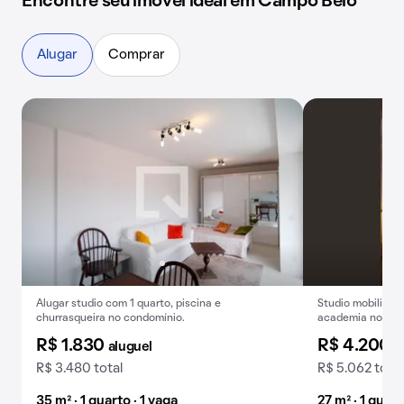
Encontre seu imóvel ideal em Campo Belo
Alugar
Comprar
Alugar studio com 1 quarto, piscina e
Studio mobiliado
churrasqueira no condomínio.
academia no cond
R$ 1.830
R$ 4.200
aluguel
a
R$ 3.480 total
R$ 5.062 total
35 m² · 1 quarto · 1 vaga
27 m² · 1 quar