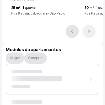
25 m² · 1 quarto
30 m² · 1 qua
Rua Itatiaia, Jabaquara · São Paulo
Rua Itatiaia,
Modelos de apartamentos
Alugar
Comprar