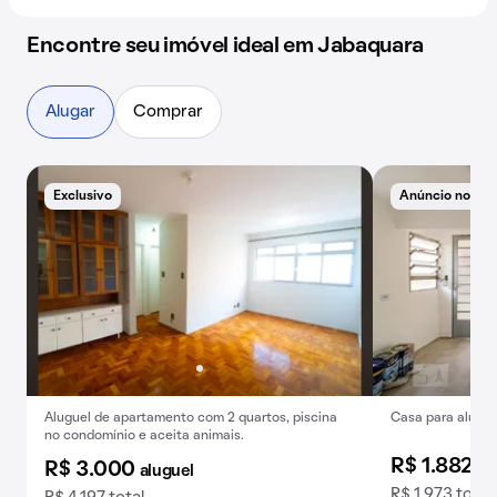
Encontre seu imóvel ideal em Jabaquara
Alugar
Comprar
Exclusivo
Anúncio novo
Aluguel de apartamento com 2 quartos, piscina
Casa para alugue
no condomínio e aceita animais.
R$ 1.882
al
R$ 3.000
aluguel
R$ 1.973 total