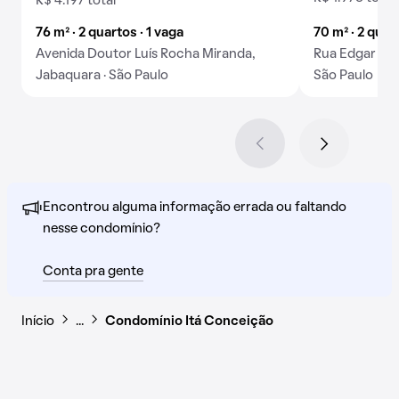
R$ 4.197 total
76 m² · 2 quartos · 1 vaga
70 m² · 2 quar
Avenida Doutor Luís Rocha Miranda,
Rua Edgar Amo
Jabaquara · São Paulo
São Paulo
Encontrou alguma informação errada ou faltando
nesse condomínio?
Conta pra gente
Início
…
Condomínio Itá Conceição