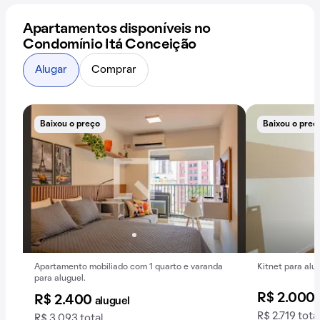
Apartamentos disponíveis no
Condomínio Itá Conceição
Alugar
Comprar
Baixou o preço
Baixou o preç
Apartamento mobiliado com 1 quarto e varanda
Kitnet para alu
para aluguel.
R$ 2.000
R$ 2.400
aluguel
R$ 2.719 tota
R$ 3.093 total