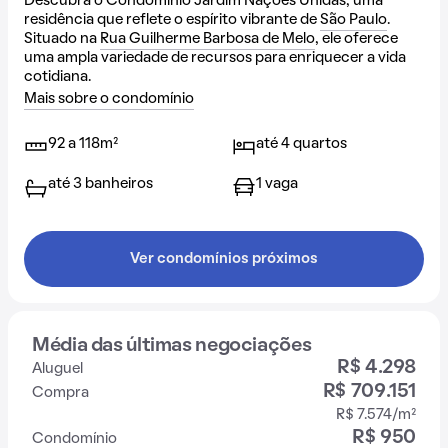
Descubra o Condomínio Jardim Nações Unidas, uma
residência que reflete o espírito vibrante de
São Paulo
.
Situado na
Rua Guilherme Barbosa de Melo
, ele oferece
uma ampla variedade de recursos para enriquecer a vida
cotidiana.
Mais sobre o condomínio
92 a 118m²
até 4 quartos
até 3 banheiros
1 vaga
Ver condomínios próximos
Média das últimas negociações
R$ 4.298
Aluguel
R$ 709.151
Compra
R$ 7.574/m²
R$ 950
Condomínio