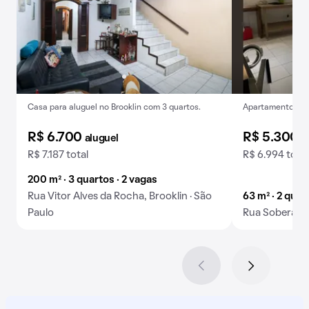
Casa para aluguel no Brooklin com 3 quartos.
Apartamento para
R$ 6.700
R$ 5.300
aluguel
a
R$ 7.187 total
R$ 6.994 total
200 m² · 3 quartos · 2 vagas
Rua Vitor Alves da Rocha, Brooklin · São
63 m² · 2 quar
Paulo
Rua Soberana,