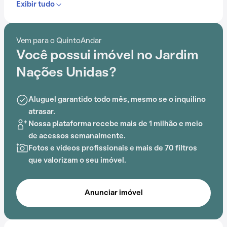
Exibir tudo
Com portaria 24 horas, elevador, academia, quadra
esportiva, salão de festas, gás encanado e playground,
Vem para o QuintoAndar
o Condomínio Jardim Nações Unidas é ideal para
Você possui imóvel no Jardim
quem busca conforto e entretenimento.
Nações Unidas?
A proximidade com
Estação Berrini
, Shopping Cidade
Jardim,
Terminal E.T. Água Espraiada
, Estação Vila
Aluguel garantido todo mês, mesmo se o inquilino
Olímpia, Reserva Ecológica do Morumbi e Shopping
atrasar.
Vila Olímpia adiciona praticidade a essa experiência.
Nossa plataforma recebe mais de 1 milhão e meio
de acessos semanalmente.
Fotos e vídeos profissionais e mais de 70 filtros
que valorizam o seu imóvel.
Anunciar imóvel