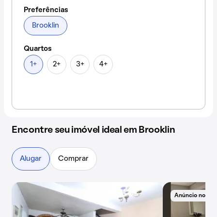
Preferências
Brooklin
Quartos
1+
2+
3+
4+
Encontre seu imóvel ideal em Brooklin
Alugar
Comprar
Anúncio novo