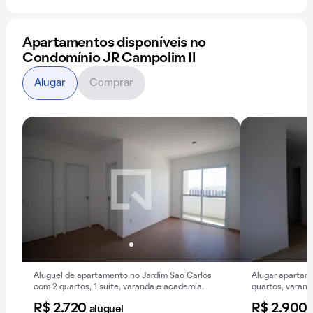
Apartamentos disponíveis no
Condomínio JR Campolim II
Alugar
Comprar
Aluguel de apartamento no Jardim Sao Carlos
Alugar apartam
com 2 quartos, 1 suíte, varanda e academia.
quartos, varand
condomínio.
R$ 2.720
R$ 2.900
aluguel