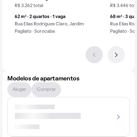
R$ 3.262 total
R$ 3.446 tot
62 m² · 2 quartos · 1 vaga
68 m² · 3 qua
Rua Elías Rodrigues Claro, Jardim
Rua Elías Ro
Pagliato · Sorocaba
Pagliato · S
Modelos de apartamentos
Alugar
Comprar