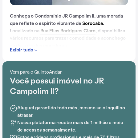
Conheça o Condomínio JR Campolim II, uma morada
que reflete o espírito vibrante de
Sorocaba
.
Localizado na
Rua Elías Rodrigues Claro
, disponibiliza
vários recursos para trazer comodidade e aconchego
ao dia a dia dos moradores.
Exibir tudo
Contando com portaria 24 horas, elevador, academia,
piscina, salão de festas, playground, sauna, salão de
Vem para o QuintoAndar
jogos e brinquedoteca, o Condomínio JR Campolim II é
Você possui imóvel no JR
preparado para atender às necessidades dos
moradores que buscam lazer e conforto em um só
Campolim II?
lugar.
Aluguel garantido todo mês, mesmo se o inquilino
A proximidade com ETec "Fernando Prestes" sorocaba
atrasar.
acrescenta praticidade e comodidade na rotina dos
Nossa plataforma recebe mais de 1 milhão e meio
que residem no local.
de acessos semanalmente.
Fotos e vídeos profissionais e mais de 70 filtros