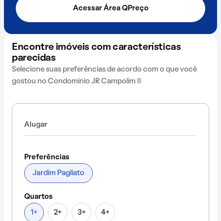
Acessar Área QPreço
Encontre imóveis com características
parecidas
Selecione suas preferências de acordo com o que você
gostou no Condomínio JR Campolim II
Alugar
Preferências
Jardim Pagliato
Quartos
1+
2+
3+
4+