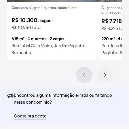
Casa para alugar: 4 quartos, todos suítes.
Alugar casa com 
churrasqueira no
R$ 10.300
aluguel
R$ 7.718
alu
R$ 10.950 total
R$ 8.225 total
615 m² · 4 quartos · 2 vagas
220 m² · 4 qua
Rua Tubal Cain Vieira, Jardim Pagliato ·
Rua José Rodr
Sorocaba
Pagliato · So
Encontrou alguma informação errada ou faltando
nesse condomínio?
Conta pra gente