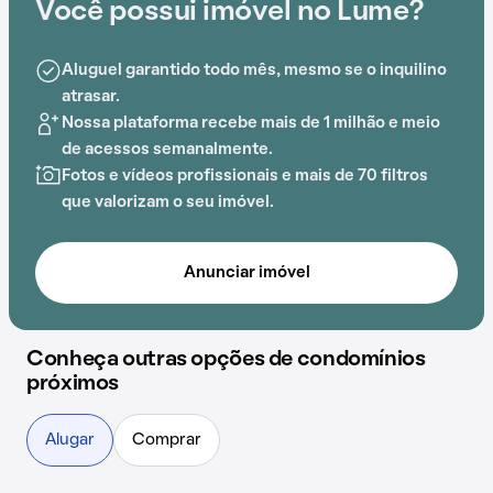
Você possui imóvel no Lume?
no prédio e espaço gourmet na área comum, o
Condomínio Lume é ideal para quem busca conforto e
entretenimento.
Aluguel garantido todo mês, mesmo se o inquilino
atrasar.
A proximidade com Colégio Belo Futuro Internacional,
Nossa plataforma recebe mais de 1 milhão e meio
Estação Alto da Boa Vista
de acessos semanalmente.
, Coreo Dança, Casinha
Pequenina, DeRose Method Verbo Divino e Interagir
Fotos e vídeos profissionais e mais de 70 filtros
adiciona praticidade a essa experiência.
que valorizam o seu imóvel.
Anunciar imóvel
Conheça outras opções de condomínios
próximos
Alugar
Comprar