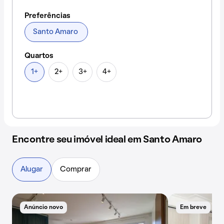
Preferências
Santo Amaro
Quartos
1+
2+
3+
4+
Encontre seu imóvel ideal em Santo Amaro
Alugar
Comprar
Anúncio novo
Em breve