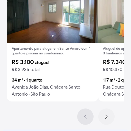
Apartamento para alugar em Santo Amaro com 1
Aluguel de apart
quarto e piscina no condomínio.
3 banheiros e 3
Santo Antonio.
R$ 3.100
R$ 7.340
aluguel
a
R$ 3.935 total
R$ 10.370 tota
34 m² · 1 quarto
117 m² · 2 qua
Avenida João Dias, Chácara Santo
Rua Doutor J
Antonio · São Paulo
Chácara Santo