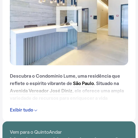
Descubra o Condomínio Lume, uma residência que
reflete o espírito vibrante de
São Paulo
. Situado na
Avenida Vereador José Diniz
, ele oferece uma ampla
variedade de recursos para enriquecer a vida
cotidiana.
Exibir tudo
Com portaria 24 horas, elevador, academia, piscina,
salão de festas, gás encanado, churrasqueira,
Vem para o QuintoAndar
playground, salão de jogos, brinquedoteca, lavanderia