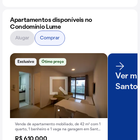
Apartamentos disponíveis no
Condomínio Lume
Alugar
Comprar
Exclusivo
Ótimo preço
Ver ma
Santo
Venda de apartamento mobiliado, de 42 m² com 1
quarto, 1 banheiro e 1 vaga na garagem em Santo
Amaro .
R$ 610.000