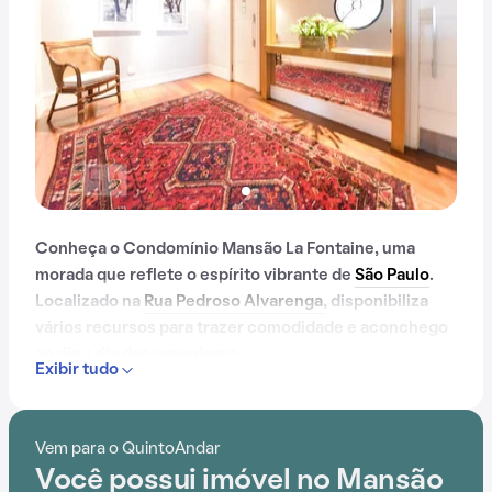
Conheça o Condomínio Mansão La Fontaine, uma
morada que reflete o espírito vibrante de
São Paulo
.
Localizado na
Rua Pedroso Alvarenga
, disponibiliza
vários recursos para trazer comodidade e aconchego
ao dia a dia dos moradores.
Exibir tudo
Contando com portaria 24 horas, elevador, academia,
salão de festas, gás encanado e playground, o
Vem para o QuintoAndar
Condomínio Mansão La Fontaine é preparado para
Você possui imóvel no Mansão
atender às necessidades dos moradores que buscam