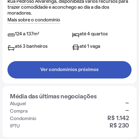
Rua Pedroso Alvarenga
, disponibiliza vários recursos para
trazer comodidade e aconchego ao dia a dia dos
moradores.
Mais sobre o condomínio
124 a 137m²
até 4 quartos
até 3 banheiros
até 1 vaga
Ver condomínios próximos
Média das últimas negociações
-
Aluguel
-
Compra
R$ 1.142
Condomínio
R$ 230
IPTU