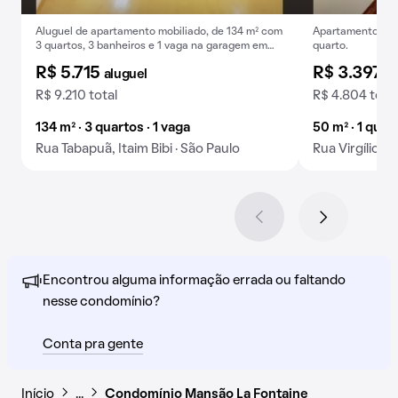
Aluguel de apartamento mobiliado, de 134 m² com
Apartamento para
3 quartos, 3 banheiros e 1 vaga na garagem em
quarto.
Itaim Bibi.
R$ 5.715
R$ 3.397
aluguel
al
R$ 9.210 total
R$ 4.804 total
134 m² · 3 quartos · 1 vaga
50 m² · 1 quart
Rua Tabapuã, Itaim Bibi · São Paulo
Rua Virgílio Vá
Encontrou alguma informação errada ou faltando
nesse condomínio?
Conta pra gente
Início
…
Condomínio Mansão La Fontaine