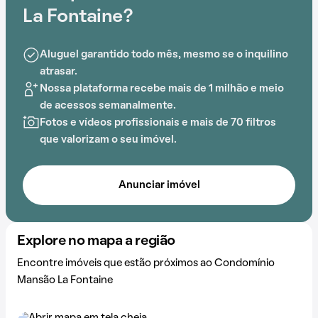
lazer e conforto em um só lugar.
La Fontaine?
A proximidade com Célia Helena Centro de Artes e
Aluguel garantido todo mês, mesmo se o inquilino
Educação, Escola Estadual Ludovina Credidio Peixoto,
atrasar.
DeRose Method Itaim, Hospital Sancta Maggiore, Amil
Nossa plataforma recebe mais de 1 milhão e meio
Saúde e Hospital Sírio Libanês Jardins acrescenta
de acessos semanalmente.
praticidade e comodidade na rotina dos que residem
Fotos e vídeos profissionais e mais de 70 filtros
no local.
que valorizam o seu imóvel.
Anunciar imóvel
Explore no mapa a região
Encontre imóveis que estão próximos ao Condomínio
Mansão La Fontaine