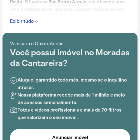
Paulo
. Situado na
Rua Bento Araújo
, ele oferece uma
ampla variedade de recursos para enriquecer a vida
cotidiana.
Exibir tudo
Com portaria 24 horas, elevador, academia, piscina,
quadra esportiva, salão de festas e playground, o
Vem para o QuintoAndar
Condomínio Moradas da Cantareira é ideal para quem
Você possui imóvel no Moradas
busca conforto e entretenimento.
da Cantareira?
A proximidade com Hospital Policia Militar, Escola
Estadual Matilde Macedo Soares, Escola Professora
Aluguel garantido todo mês, mesmo se o inquilino
Rafael de Moraos, Escola Professora Luzia Godoy,
atrasar.
Escola Estadual Albino César e Centro Médico Mazzei
Nossa plataforma recebe mais de 1 milhão e meio
adiciona praticidade a essa experiência.
de acessos semanalmente.
Fotos e vídeos profissionais e mais de 70 filtros
que valorizam o seu imóvel.
Anunciar imóvel