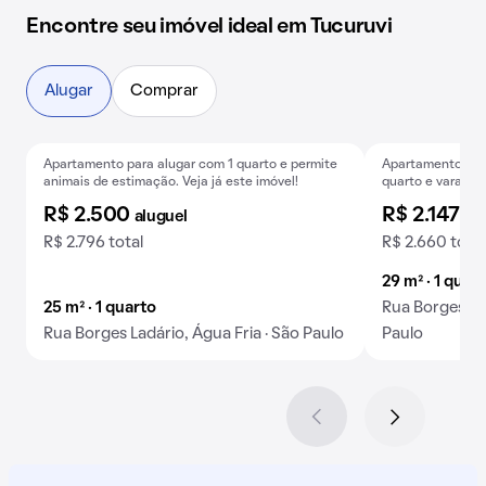
Encontre seu imóvel ideal em Tucuruvi
Alugar
Comprar
Apartamento para alugar com 1 quarto e permite
Apartamento para
Exclusivo
B
animais de estimação. Veja já este imóvel!
quarto e varanda
R$ 2.500
R$ 2.147
aluguel
al
R$ 2.796 total
R$ 2.660 total
29 m² · 1 quar
25 m² · 1 quarto
Rua Borges Lad
Rua Borges Ladário, Água Fria · São Paulo
Paulo