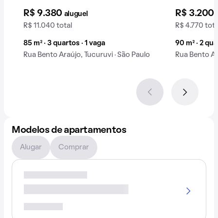
R$ 9.380
R$ 3.200
aluguel
R$ 11.040 total
R$ 4.770 tota
85 m² · 3 quartos · 1 vaga
90 m² · 2 qua
Rua Bento Araújo, Tucuruvi · São Paulo
Rua Bento Ar
Modelos de apartamentos
Alugar
Comprar