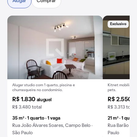
Alugar
Comprar
Exclusivo
B
Alugar studio com 1 quarto, piscina e
Kitnet mobiliada 
churrasqueira no condomínio.
pets.
R$ 1.830
R$ 2.550
aluguel
a
R$ 3.480 total
R$ 3.313 total
35 m² · 1 quarto · 1 vaga
21 m² · 1 quart
Rua João Álvares Soares, Campo Belo ·
Rua Barão de 
São Paulo
Paulo