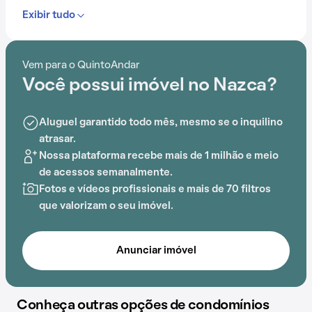
Exibir tudo
Contando com portaria 24 horas, elevador, academia,
piscina, salão de festas, gás encanado e salão de
jogos, o Condomínio Nazca é preparado para atender
Vem para o QuintoAndar
às necessidades dos moradores que buscam lazer e
Você possui imóvel no Nazca?
conforto em um só lugar.
A proximidade com DeRose Method Campo Belo,
Aluguel garantido todo mês, mesmo se o inquilino
Estação Campo Belo
atrasar.
, Diko Pataca, DeRose Method
Brooklin,
Nossa plataforma recebe mais de 1 milhão e meio
Estação Eucaliptos
e Shopping Ibirapuera
acrescenta praticidade e comodidade na rotina dos
de acessos semanalmente.
que residem no local.
Fotos e vídeos profissionais e mais de 70 filtros
que valorizam o seu imóvel.
Anunciar imóvel
Conheça outras opções de condomínios