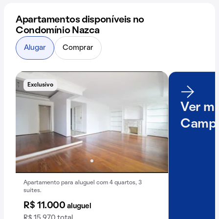
Apartamentos disponíveis no
Condomínio Nazca
Alugar
Comprar
Exclusivo
Ver ma
Campo
Apartamento para aluguel com 4 quartos, 3
suítes.
R$ 11.000
aluguel
R$ 15.970 total