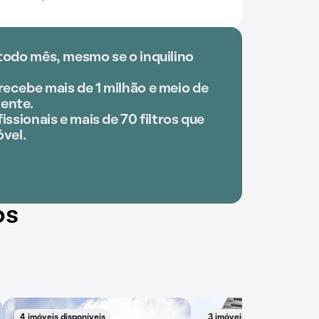
todo mês, mesmo se o inquilino
ecebe mais de 1 milhão e meio de
ente.
issionais e mais de 70 filtros que
óvel.
os
4 imóveis disponíveis
3 imóveis disponíveis