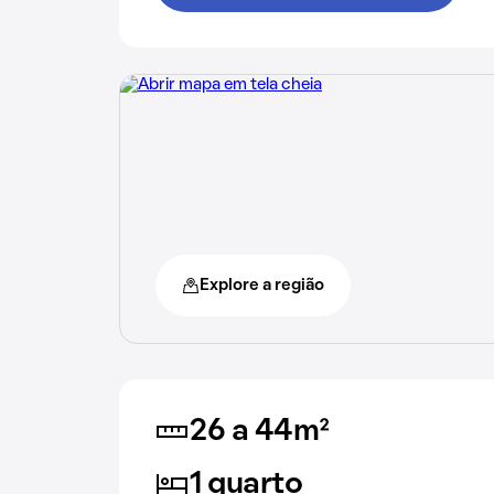
Explore a região
26 a 44m²
1 quarto