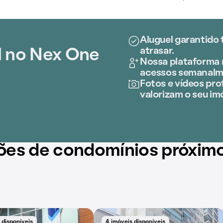
Aluguel garantido 
atrasar.
l no Nex One
Nossa plataforma r
acessos semanalm
Fotos e vídeos prof
valorizam o seu im
ões de condomínios próxim
 disponíveis
4 imóveis disponíveis