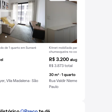
do de 1 quarto em Sumaré
Kitnet mobiliada para alugar em Sumaré, 1 qu
churrasqueira no condomínio.
R$ 3.200
el
aluguel
R$ 3.873 total
30 m² · 1 quarto
er, Vila Madalena · São
Rua Valdir Niemeyer, Vila Madalena · 
Paulo
Histórico
Q
Preço
te dá