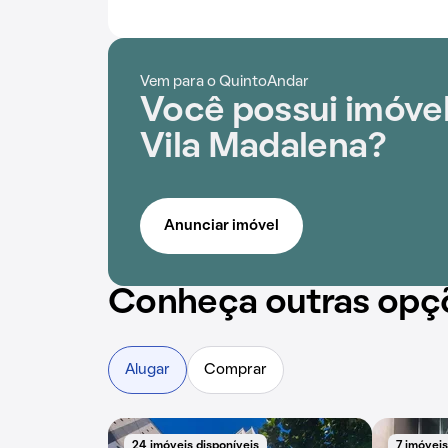
Vem para o QuintoAndar
Você possui imóve
Vila Madalena?
Anunciar imóvel
Conheça outras opç
Alugar
Comprar
24 imóveis disponíveis
7 imóveis