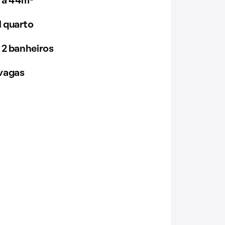
 a 44m²
 quarto
 2 banheiros
vagas