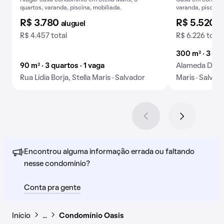
Alugar casa condomínio em Stella Maris, 3
Casa em condomín
quartos, varanda, piscina, mobiliada.
varanda, piscina,
R$ 3.780
R$ 5.520
aluguel
a
R$ 4.457 total
R$ 6.226 total
300 m² · 3 qua
90 m² · 3 quartos · 1 vaga
Alameda Dilso
Rua Lídia Borja, Stella Maris · Salvador
Maris · Salvad
Encontrou alguma informação errada ou faltando
nesse condomínio?
Conta pra gente
Início
…
Condomínio Oasis