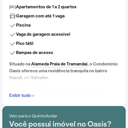
Apartamentos de 1 a 2 quartos
Garagem com até 1 vaga
Piscina
Vaga de garagem acessível
Piso tátil
Rampas de acesso
Situado na
Alameda Praia de Tramandaí
, o Condomínio
Oasis oferece uma residência tranquila no bairro
Itapuã
, em
Salvador
.
Com piscina, proporporciona uma atmosfera de
Exibir tudo
conforto e praticidade. A proximidade com Park Stella
Maris, Praia Stella Maris, Colégio Marízia Maior, Stella
Market, Centro de Treinamento de Líderes e
Vem para o QuintoAndar
Farmácias Pague Menos adiciona conveniência ao
Você possui imóvel no Oasis?
cotidiano.