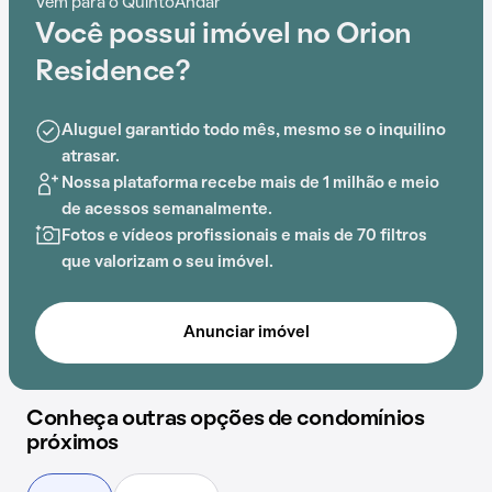
Vem para o QuintoAndar
Entre as comodidades oferecidas pela região,
Você possui imóvel no Orion
podemos encontrar Bourbon Shopping, Escola de
Idiomas Language Company School, Rio Krauel,
Residence?
Estação Novo Hamburgo
, Escola Anjinhos e Dream's
Esthetic School que facilitam o dia a dia.
Aluguel garantido todo mês, mesmo se o inquilino
atrasar.
Os moradores contam com um espaço que reúne
Nossa plataforma recebe mais de 1 milhão e meio
segurança e conforto. Dentro do Condomínio Orion
de acessos semanalmente.
Residence, é possível aproveitar elevador e lavanderia
Fotos e vídeos profissionais e mais de 70 filtros
no prédio, o cenário perfeito para quem deseja morar
que valorizam o seu imóvel.
bem.
Anunciar imóvel
Conheça outras opções de condomínios
próximos