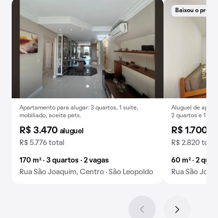
Baixou o preço
Apartamento para alugar: 3 quartos, 1 suíte,
Aluguel de apart
mobiliado, aceita pets.
2 quartos e 1 ba
R$ 3.470
R$ 1.700
aluguel
al
R$ 5.776 total
R$ 2.820 total
170 m² · 3 quartos · 2 vagas
60 m² · 2 quar
Rua São Joaquim, Centro · São Leopoldo
Rua São Joaqu