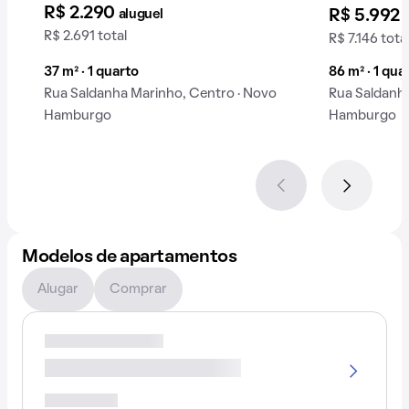
R$ 2.290
aluguel
R$ 5.992
R$ 2.691 total
R$ 7.146 tota
37 m² · 1 quarto
86 m² · 1 quar
Rua Saldanha Marinho, Centro · Novo
Rua Saldanha
Hamburgo
Hamburgo
Modelos de apartamentos
Alugar
Comprar