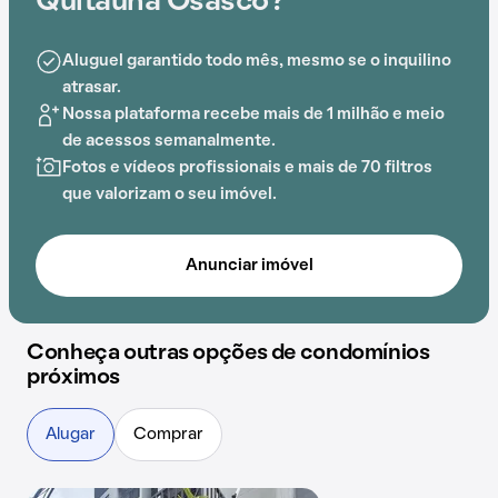
Quitaúna Osasco?
A proximidade com
Estação General Miguel Costa
,
Aluguel garantido todo mês, mesmo se o inquilino
Recanto Infantil Giovanna Braga, EMEI Providência dos
atrasar.
Anjos Carreira, Instituto São Pio X, Hospital Cruz Azul
Nossa plataforma recebe mais de 1 milhão e meio
de São Paulo e
Estação Quitaúna
adiciona praticidade
de acessos semanalmente.
a essa experiência.
Fotos e vídeos profissionais e mais de 70 filtros
que valorizam o seu imóvel.
Anunciar imóvel
Conheça outras opções de condomínios
próximos
Alugar
Comprar