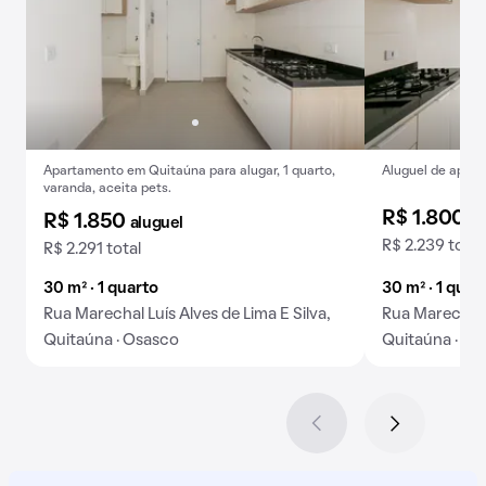
Apartamento em Quitaúna para alugar, 1 quarto,
Aluguel de apart
varanda, aceita pets.
R$ 1.800
al
R$ 1.850
aluguel
R$ 2.239 total
R$ 2.291 total
30 m² · 1 quarto
30 m² · 1 quar
Rua Marechal Luís Alves de Lima E Silva,
Rua Marechal L
Quitaúna · Osasco
Quitaúna · Os