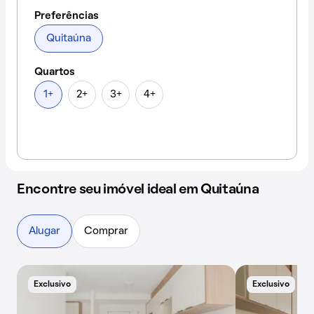
Preferências
Quitaúna
Quartos
1+
2+
3+
4+
Encontre seu imóvel ideal em Quitaúna
Alugar
Comprar
Exclusivo
Exclusivo
B