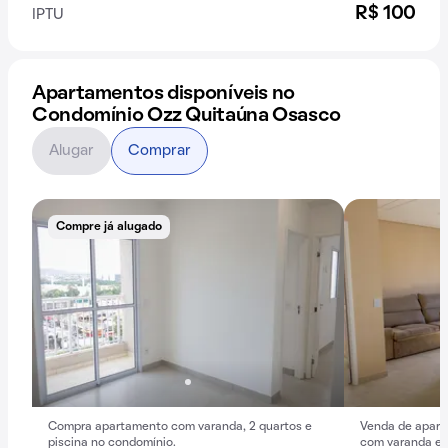
R$ 100
IPTU
Apartamentos disponíveis no
Condomínio Ozz Quitaúna Osasco
Alugar
Comprar
Compre já alugado
Compra apartamento com varanda, 2 quartos e
Venda de apart
piscina no condomínio.
com varanda e 1