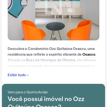
Descubra o Condomínio Ozz Quitaúna Osasco, uma
residência que reflete o espírito vibrante de
Osasco
.
Situado na
Rua Luís Henrique de Oliveira
, ele oferece
uma ampla variedade de recursos para enriquecer a
vida cotidiana.
Exibir tudo
Com portaria 24 horas, elevador, academia, piscina,
quadra esportiva, salão de festas, playground, salão de
Vem para o QuintoAndar
jogos e brinquedoteca, o Condomínio Ozz Quitaúna
Você possui imóvel no Ozz
Osasco é ideal para quem busca conforto e
entretenimento.