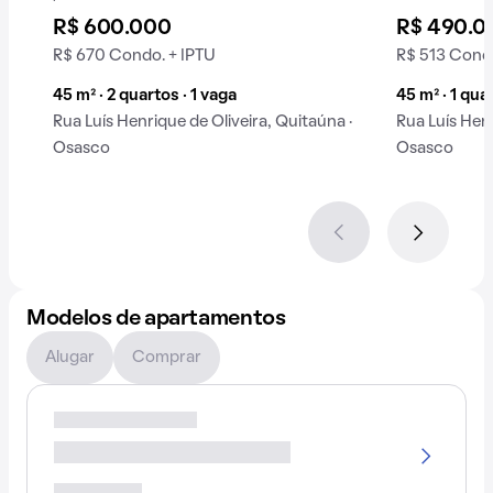
condomínio.
R$ 600.000
R$ 490.0
R$ 670 Condo. + IPTU
R$ 513 Condo
45 m² · 2 quartos · 1 vaga
45 m² · 1 quar
Rua Luís Henrique de Oliveira, Quitaúna ·
Rua Luís Henr
Osasco
Osasco
Modelos de apartamentos
Alugar
Comprar