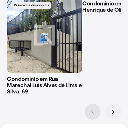
Condomínio em Ru
19 imóveis disponíveis
1 imóvel disponível
Henrique de Olive
Condomínio em Rua
Marechal Luís Alves de Lima e
Silva, 69