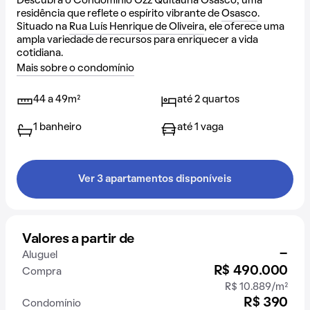
Descubra o Condomínio Ozz Quitaúna Osasco, uma
residência que reflete o espírito vibrante de
Osasco
.
Situado na
Rua Luís Henrique de Oliveira
, ele oferece uma
ampla variedade de recursos para enriquecer a vida
cotidiana.
Mais sobre o condomínio
44 a 49m²
até 2 quartos
1 banheiro
até 1 vaga
Ver 3 apartamentos disponíveis
Valores a partir de
-
Aluguel
R$ 490.000
Compra
R$ 10.889/m²
R$ 390
Condomínio